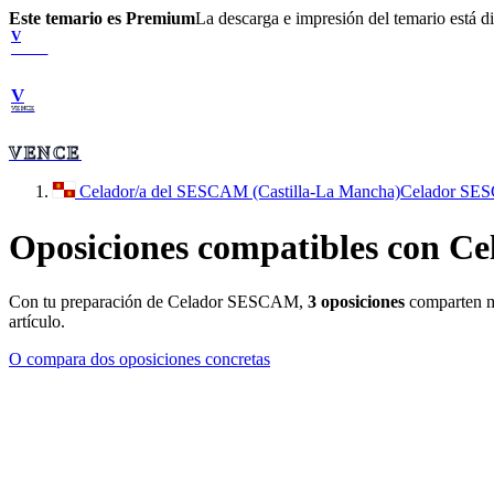
Este temario es Premium
La descarga e impresión del temario está 
V
VENCE
V
VENCE
VENCE
Celador/a del SESCAM (Castilla-La Mancha)
Celador SE
Oposiciones compatibles con
Ce
Con tu preparación de
Celador SESCAM
,
3
oposiciones
comparten m
artículo.
O compara dos oposiciones concretas