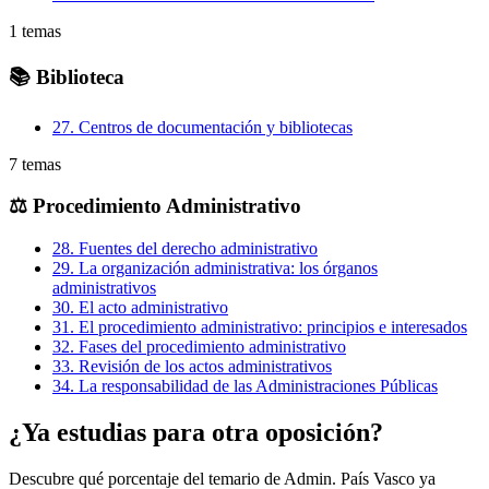
1
temas
📚
Biblioteca
27
.
Centros de documentación y bibliotecas
7
temas
⚖️
Procedimiento Administrativo
28
.
Fuentes del derecho administrativo
29
.
La organización administrativa: los órganos
administrativos
30
.
El acto administrativo
31
.
El procedimiento administrativo: principios e interesados
32
.
Fases del procedimiento administrativo
33
.
Revisión de los actos administrativos
34
.
La responsabilidad de las Administraciones Públicas
¿Ya estudias para otra oposición?
Descubre qué porcentaje del temario de
Admin. País Vasco
ya