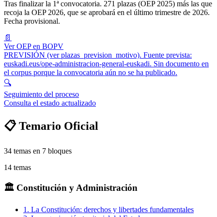
Tras finalizar la 1ª convocatoria. 271 plazas (OEP 2025) más las que
recoja la OEP 2026, que se aprobará en el último trimestre de 2026.
Fecha provisional.
📄
Ver OEP en BOPV
PREVISIÓN (ver plazas_prevision_motivo). Fuente prevista:
euskadi.eus/ope-administracion-general-euskadi. Sin documento en
el corpus porque la convocatoria aún no se ha publicado.
🔍
Seguimiento del proceso
Consulta el estado actualizado
📋 Temario Oficial
34
temas en
7
bloques
14
temas
🏛️
Constitución y Administración
1
.
La Constitución: derechos y libertades fundamentales