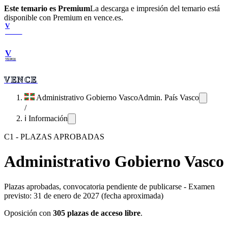
Este temario es Premium
La descarga e impresión del temario está
disponible con Premium en vence.es.
V
VENCE
V
VENCE
VENCE
Administrativo Gobierno Vasco
Admin. País Vasco
/
ℹ️ Información
C1
-
PLAZAS APROBADAS
Administrativo Gobierno Vasco
Plazas aprobadas, convocatoria pendiente de publicarse
-
Examen
previsto: 31 de enero de 2027 (fecha aproximada)
Oposición con
305
plazas de acceso libre
.