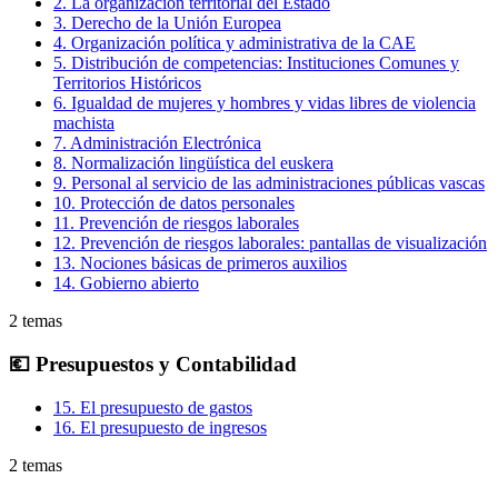
2
.
La organización territorial del Estado
3
.
Derecho de la Unión Europea
4
.
Organización política y administrativa de la CAE
5
.
Distribución de competencias: Instituciones Comunes y
Territorios Históricos
6
.
Igualdad de mujeres y hombres y vidas libres de violencia
machista
7
.
Administración Electrónica
8
.
Normalización lingüística del euskera
9
.
Personal al servicio de las administraciones públicas vascas
10
.
Protección de datos personales
11
.
Prevención de riesgos laborales
12
.
Prevención de riesgos laborales: pantallas de visualización
13
.
Nociones básicas de primeros auxilios
14
.
Gobierno abierto
2
temas
💶
Presupuestos y Contabilidad
15
.
El presupuesto de gastos
16
.
El presupuesto de ingresos
2
temas