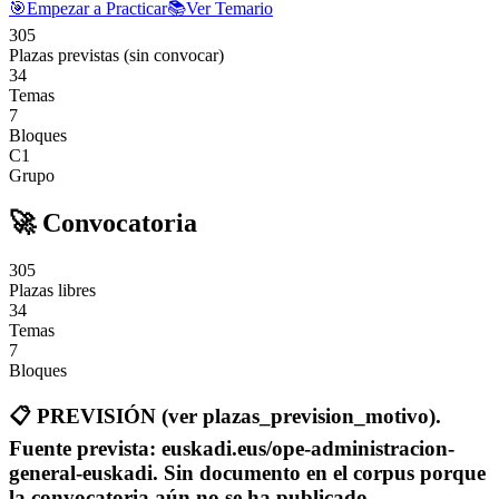
🎯
Empezar a Practicar
📚
Ver Temario
305
Plazas previstas (sin convocar)
34
Temas
7
Bloques
C1
Grupo
🚀 Convocatoria
305
Plazas libres
34
Temas
7
Bloques
📋
PREVISIÓN (ver plazas_prevision_motivo).
Fuente prevista: euskadi.eus/ope-administracion-
general-euskadi. Sin documento en el corpus porque
la convocatoria aún no se ha publicado.