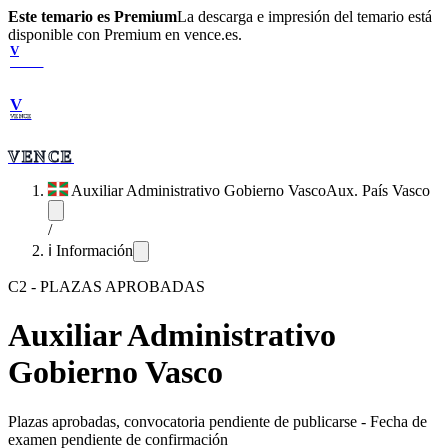
Este temario es Premium
La descarga e impresión del temario está
disponible con Premium en vence.es.
V
VENCE
V
VENCE
VENCE
Auxiliar Administrativo Gobierno Vasco
Aux. País Vasco
/
ℹ️ Información
C2
-
PLAZAS APROBADAS
Auxiliar Administrativo
Gobierno Vasco
Plazas aprobadas, convocatoria pendiente de publicarse
-
Fecha de
examen pendiente de confirmación