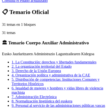
Consulta el estado actualizado
📋 Temario Oficial
31
temas en
1
bloques
31
temas
🏛️
Temario Cuerpo Auxiliar Administrativo
Eusko Jaurlaritzaren Administrazio Laguntzailearen Kidegoa
1
.
La Constitución: derechos y libertades fundamentales
2
.
La organización territorial del Estado
3
.
Derecho de la Unión Europea
4
.
Organización política y administrativa de la CAE
5
.
Distribución de competencias: Instituciones Comunes y
Territorios Históricos
6
.
Igualdad de mujeres y hombres y vidas libres de violencia
machista
7
.
Administración Electrónica
8
.
Normalización lingüística del euskera
9
.
Personal al servicio de las administraciones públicas vascas