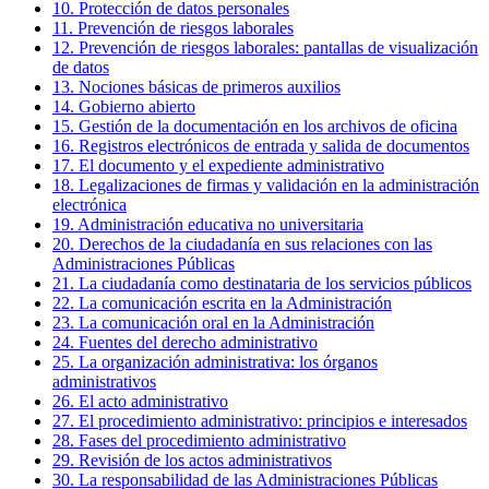
10
.
Protección de datos personales
11
.
Prevención de riesgos laborales
12
.
Prevención de riesgos laborales: pantallas de visualización
de datos
13
.
Nociones básicas de primeros auxilios
14
.
Gobierno abierto
15
.
Gestión de la documentación en los archivos de oficina
16
.
Registros electrónicos de entrada y salida de documentos
17
.
El documento y el expediente administrativo
18
.
Legalizaciones de firmas y validación en la administración
electrónica
19
.
Administración educativa no universitaria
20
.
Derechos de la ciudadanía en sus relaciones con las
Administraciones Públicas
21
.
La ciudadanía como destinataria de los servicios públicos
22
.
La comunicación escrita en la Administración
23
.
La comunicación oral en la Administración
24
.
Fuentes del derecho administrativo
25
.
La organización administrativa: los órganos
administrativos
26
.
El acto administrativo
27
.
El procedimiento administrativo: principios e interesados
28
.
Fases del procedimiento administrativo
29
.
Revisión de los actos administrativos
30
.
La responsabilidad de las Administraciones Públicas