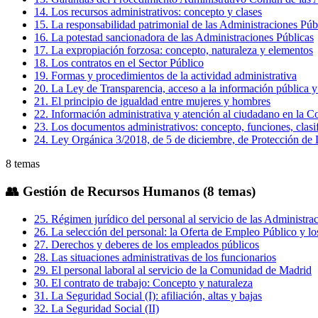
14
.
Los recursos administrativos: concepto y clases
15
.
La responsabilidad patrimonial de las Administraciones Púb
16
.
La potestad sancionadora de las Administraciones Públicas
17
.
La expropiación forzosa: concepto, naturaleza y elementos
18
.
Los contratos en el Sector Público
19
.
Formas y procedimientos de la actividad administrativa
20
.
La Ley de Transparencia, acceso a la información pública y
21
.
El principio de igualdad entre mujeres y hombres
22
.
Información administrativa y atención al ciudadano en la
23
.
Los documentos administrativos: concepto, funciones, clasif
24
.
Ley Orgánica 3/2018, de 5 de diciembre, de Protección de 
8
temas
👥
Gestión de Recursos Humanos (8 temas)
25
.
Régimen jurídico del personal al servicio de las Administrac
26
.
La selección del personal: la Oferta de Empleo Público y lo
27
.
Derechos y deberes de los empleados públicos
28
.
Las situaciones administrativas de los funcionarios
29
.
El personal laboral al servicio de la Comunidad de Madrid
30
.
El contrato de trabajo: Concepto y naturaleza
31
.
La Seguridad Social (I): afiliación, altas y bajas
32
.
La Seguridad Social (II)