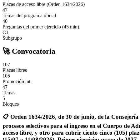
Plazas de acceso libre (Orden 1634/2026)
47
Temas del programa oficial
40
Preguntas del primer ejercicio (45 min)
C1
Subgrupo
🚀 Convocatoria
107
Plazas libres
105
Promoción int.
47
Temas
5
Bloques
📋
Orden 1634/2026, de 30 de junio, de la Conseje
procesos selectivos para el ingreso en el Cuerpo de Ad
acceso libre, y otro para cubrir ciento cinco (105) pla
(15/07 a 11/08/2026). Primer ejercicio: mayo de 2027