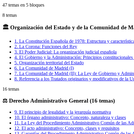
47
temas en
5
bloques
8
temas
🏛️
Organización del Estado y de la Comunidad de Ma
1
.
La Constitución Española de 1978: Estructura y característic
2
.
La Corona: Funciones del Rey
3
.
El Poder Judicial: La organización judicial española
4
.
El Gobierno y la Administración: Principios constitucionales
5
.
Organización territorial del Estado
6
.
La Comunidad de Madrid (I)
7
.
La Comunidad de Madrid (II): La Ley de Gobierno y Admin
8
.
Referencia a los Tratados originarios y modificativos de la 
16
temas
⚖️
Derecho Administrativo General (16 temas)
9
.
El principio de legalidad y la jerarquía normativa
10
.
El órgano administrativo: Concepto, naturaleza y clases
11
.
La Ley del Procedimiento Administrativo Común de las Adm
12
.
El acto administrativo: Concepto, clases y requisitos
13
.
Garantías del Procedimiento Administrativo Común de las 