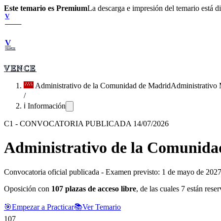
Este temario es Premium
La descarga e impresión del temario está 
V
VENCE
V
VENCE
VENCE
Administrativo de la Comunidad de Madrid
Administrativo
/
ℹ️ Información
C1
-
CONVOCATORIA PUBLICADA 14/07/2026
Administrativo de la Comunida
Convocatoria oficial publicada
-
Examen previsto: 1 de mayo de 2027
Oposición con
107
plazas de acceso libre
, de las cuales 7 están rese
🎯
Empezar a Practicar
📚
Ver Temario
107