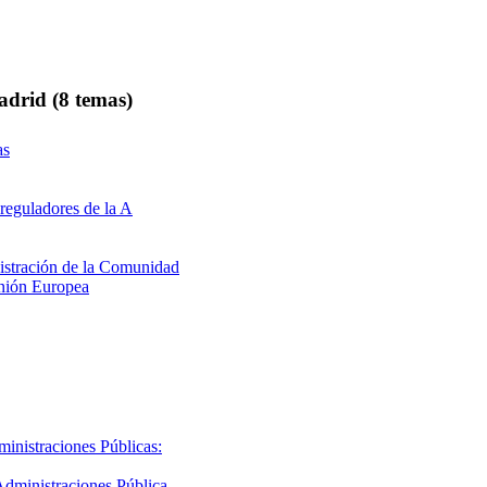
drid (8 temas)
as
 reguladores de la A
istración de la Comunidad
Unión Europea
inistraciones Públicas:
Administraciones Pública