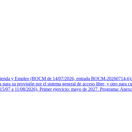
acienda y Empleo (BOCM de 14/07/2026, entrada BOCM-20260714-6): «S
 para su provisión por el sistema general de acceso libre, y otro para c
ón (15/07 a 11/08/2026). Primer ejercicio: mayo de 2027. Programa: Anexo