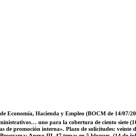
ría de Economía, Hacienda y Empleo (BOCM de 14/07/
ministrativos… uno para la cobertura de ciento siete (1
zas de promoción interna». Plazo de solicitudes: veinte d
. Programa: Anexo III, 47 temas en 5 bloques.
(14 de ju