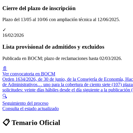
Cierre del plazo de inscripción
Plazo del 13/05 al 10/06 con ampliación técnica al 12/06/2025.
✓
16/02/2026
Lista provisional de admitidos y excluidos
Publicada en BOCM; plazo de reclamaciones hasta 02/03/2026.
📄
Ver convocatoria en BOCM
Orden 1634/2026, de 30 de junio, de la Consejería de Economía, H
de Administrativos… uno para la cobertura de ciento siete (107) plazas
solicitudes: veinte días hábiles desde el día siguiente a la publicaci
🔍
Seguimiento del proceso
Consulta el estado actualizado
📋 Temario Oficial