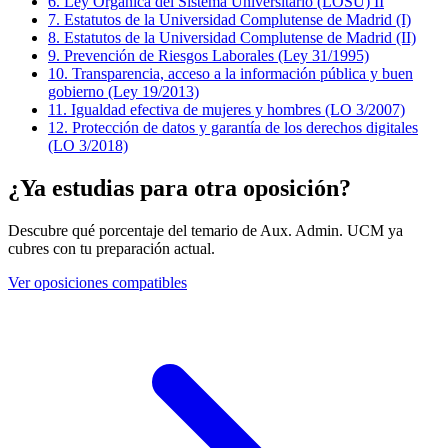
6
.
Ley Orgánica del Sistema Universitario (LOSU) II
7
.
Estatutos de la Universidad Complutense de Madrid (I)
8
.
Estatutos de la Universidad Complutense de Madrid (II)
9
.
Prevención de Riesgos Laborales (Ley 31/1995)
10
.
Transparencia, acceso a la información pública y buen
gobierno (Ley 19/2013)
11
.
Igualdad efectiva de mujeres y hombres (LO 3/2007)
12
.
Protección de datos y garantía de los derechos digitales
(LO 3/2018)
¿Ya estudias para otra oposición?
Descubre qué porcentaje del temario de
Aux. Admin. UCM
ya
cubres con tu preparación actual.
Ver oposiciones compatibles