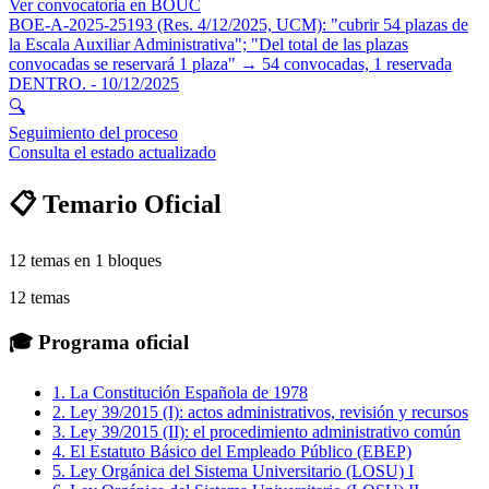
Ver convocatoria en BOUC
BOE-A-2025-25193 (Res. 4/12/2025, UCM): "cubrir 54 plazas de
la Escala Auxiliar Administrativa"; "Del total de las plazas
convocadas se reservará 1 plaza" → 54 convocadas, 1 reservada
DENTRO.
- 10/12/2025
🔍
Seguimiento del proceso
Consulta el estado actualizado
📋 Temario Oficial
12
temas en
1
bloques
12
temas
🎓
Programa oficial
1
.
La Constitución Española de 1978
2
.
Ley 39/2015 (I): actos administrativos, revisión y recursos
3
.
Ley 39/2015 (II): el procedimiento administrativo común
4
.
El Estatuto Básico del Empleado Público (EBEP)
5
.
Ley Orgánica del Sistema Universitario (LOSU) I