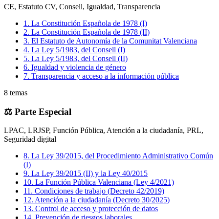
CE, Estatuto CV, Consell, Igualdad, Transparencia
1
.
La Constitución Española de 1978 (I)
2
.
La Constitución Española de 1978 (II)
3
.
El Estatuto de Autonomía de la Comunitat Valenciana
4
.
La Ley 5/1983, del Consell (I)
5
.
La Ley 5/1983, del Consell (II)
6
.
Igualdad y violencia de género
7
.
Transparencia y acceso a la información pública
8
temas
⚖️
Parte Especial
LPAC, LRJSP, Función Pública, Atención a la ciudadanía, PRL,
Seguridad digital
8
.
La Ley 39/2015, del Procedimiento Administrativo Común
(I)
9
.
La Ley 39/2015 (II) y la Ley 40/2015
10
.
La Función Pública Valenciana (Ley 4/2021)
11
.
Condiciones de trabajo (Decreto 42/2019)
12
.
Atención a la ciudadanía (Decreto 30/2025)
13
.
Control de acceso y protección de datos
14
.
Prevención de riesgos laborales