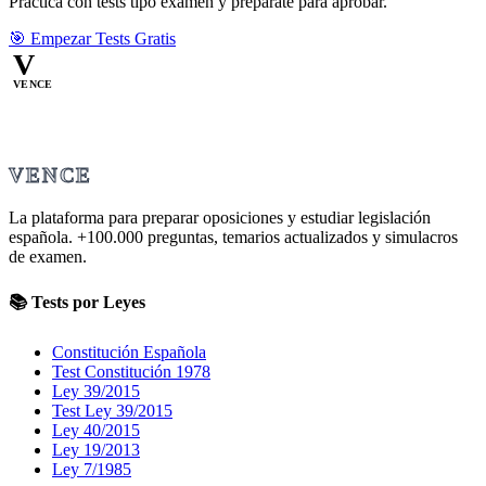
Practica con tests tipo examen y prepárate para aprobar.
🎯 Empezar Tests Gratis
V
VENCE
VENCE
La plataforma para preparar oposiciones y estudiar legislación
española.
+100.000
preguntas, temarios actualizados y simulacros
de examen.
📚 Tests por Leyes
Constitución Española
Test Constitución 1978
Ley 39/2015
Test Ley 39/2015
Ley 40/2015
Ley 19/2013
Ley 7/1985