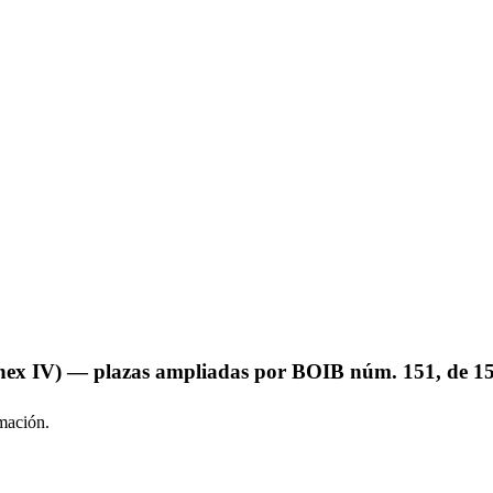
nnex IV) — plazas ampliadas por BOIB núm. 151, de 1
mación
.