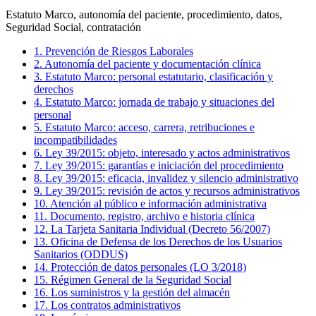
Estatuto Marco, autonomía del paciente, procedimiento, datos,
Seguridad Social, contratación
1
.
Prevención de Riesgos Laborales
2
.
Autonomía del paciente y documentación clínica
3
.
Estatuto Marco: personal estatutario, clasificación y
derechos
4
.
Estatuto Marco: jornada de trabajo y situaciones del
personal
5
.
Estatuto Marco: acceso, carrera, retribuciones e
incompatibilidades
6
.
Ley 39/2015: objeto, interesado y actos administrativos
7
.
Ley 39/2015: garantías e iniciación del procedimiento
8
.
Ley 39/2015: eficacia, invalidez y silencio administrativo
9
.
Ley 39/2015: revisión de actos y recursos administrativos
10
.
Atención al público e información administrativa
11
.
Documento, registro, archivo e historia clínica
12
.
La Tarjeta Sanitaria Individual (Decreto 56/2007)
13
.
Oficina de Defensa de los Derechos de los Usuarios
Sanitarios (ODDUS)
14
.
Protección de datos personales (LO 3/2018)
15
.
Régimen General de la Seguridad Social
16
.
Los suministros y la gestión del almacén
17
.
Los contratos administrativos