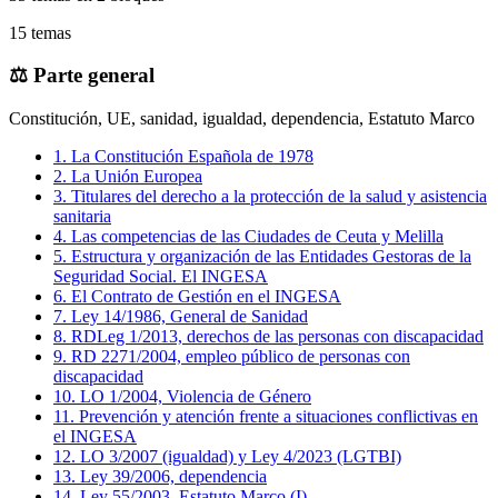
15
temas
⚖️
Parte general
Constitución, UE, sanidad, igualdad, dependencia, Estatuto Marco
1
.
La Constitución Española de 1978
2
.
La Unión Europea
3
.
Titulares del derecho a la protección de la salud y asistencia
sanitaria
4
.
Las competencias de las Ciudades de Ceuta y Melilla
5
.
Estructura y organización de las Entidades Gestoras de la
Seguridad Social. El INGESA
6
.
El Contrato de Gestión en el INGESA
7
.
Ley 14/1986, General de Sanidad
8
.
RDLeg 1/2013, derechos de las personas con discapacidad
9
.
RD 2271/2004, empleo público de personas con
discapacidad
10
.
LO 1/2004, Violencia de Género
11
.
Prevención y atención frente a situaciones conflictivas en
el INGESA
12
.
LO 3/2007 (igualdad) y Ley 4/2023 (LGTBI)
13
.
Ley 39/2006, dependencia
14
.
Ley 55/2003, Estatuto Marco (I)