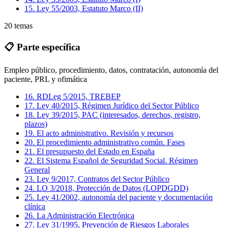
15
.
Ley 55/2003, Estatuto Marco (II)
20
temas
📋
Parte específica
Empleo público, procedimiento, datos, contratación, autonomía del
paciente, PRL y ofimática
16
.
RDLeg 5/2015, TREBEP
17
.
Ley 40/2015, Régimen Jurídico del Sector Público
18
.
Ley 39/2015, PAC (interesados, derechos, registro,
plazos)
19
.
El acto administrativo. Revisión y recursos
20
.
El procedimiento administrativo común. Fases
21
.
El presupuesto del Estado en España
22
.
El Sistema Español de Seguridad Social. Régimen
General
23
.
Ley 9/2017, Contratos del Sector Público
24
.
LO 3/2018, Protección de Datos (LOPDGDD)
25
.
Ley 41/2002, autonomía del paciente y documentación
clínica
26
.
La Administración Electrónica
27
.
Ley 31/1995, Prevención de Riesgos Laborales