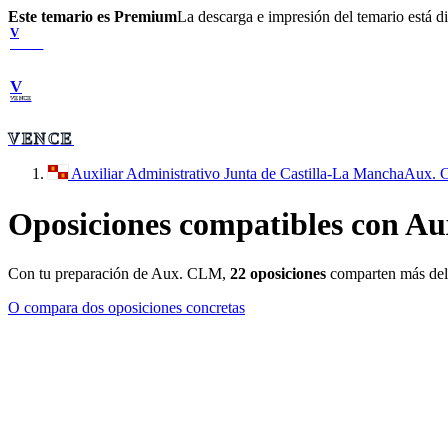
Este temario es Premium
La descarga e impresión del temario está 
V
VENCE
V
VENCE
VENCE
Auxiliar Administrativo Junta de Castilla-La Mancha
Aux.
Oposiciones compatibles con
Au
Con tu preparación de
Aux. CLM
,
22
oposiciones
comparten más del
O compara dos oposiciones concretas