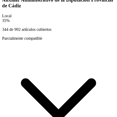
de Cádiz
Local
35
%
344
de
992
artículos cubiertos
Parcialmente compatible