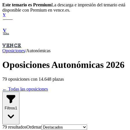
Este temario es Premium
La descarga e impresión del temario está
disponible con Premium en vence.es.
V
VENCE
V
VENCE
VENCE
Oposiciones
/
Autonómicas
Oposiciones Autonómicas 2026
79
oposiciones con
14.648
plazas
← Todas las oposiciones
Filtros
1
79
resultado
s
Ordenar