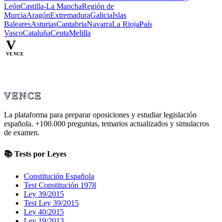
León
Castilla-La Mancha
Región de
Murcia
Aragón
Extremadura
Galicia
Islas
Baleares
Asturias
Cantabria
Navarra
La Rioja
País
Vasco
Cataluña
Ceuta
Melilla
V
VENCE
VENCE
La plataforma para preparar oposiciones y estudiar legislación
española.
+100.000
preguntas, temarios actualizados y simulacros
de examen.
📚 Tests por Leyes
Constitución Española
Test Constitución 1978
Ley 39/2015
Test Ley 39/2015
Ley 40/2015
Ley 19/2013