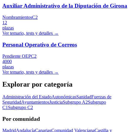
Auxiliar Administrativo de la Diputación de Girona
Nombramientos
C2
12
plazas
Ver temario, tests y detalles →
Personal Operativo de Correos
Pendiente OEP
C2
4000
plazas
Ver temario, tests y detalles →
Explorar por categoría
Administración del Estado
Autonómicas
Sanidad
Fuerzas de
Seguridad
Ayuntamientos
Justicia
Subgrupo A2
Subgrupo
C1
Subgrupo C2
Por comunidad
Madrid
Andalucía
Canarias
Comunidad Valenciana
Castilla y