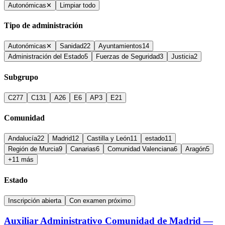
Autonómicas
✕
Limpiar todo
Tipo de administración
Autonómicas
✕
Sanidad
22
Ayuntamientos
14
Administración del Estado
5
Fuerzas de Seguridad
3
Justicia
2
Subgrupo
C2
77
C1
31
A2
6
E
6
AP
3
E2
1
Comunidad
Andalucía
22
Madrid
12
Castilla y León
11
estado
11
Región de Murcia
9
Canarias
6
Comunidad Valenciana
6
Aragón
5
+11 más
Estado
Inscripción abierta
Con examen próximo
Auxiliar Administrativo Comunidad de Madrid —