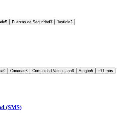
ado
5
Fuerzas de Seguridad
3
Justicia
2
ia
9
Canarias
6
Comunidad Valenciana
6
Aragón
5
+11 más
lud (SMS)