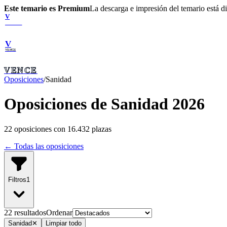
Este temario es Premium
La descarga e impresión del temario está 
V
VENCE
V
VENCE
VENCE
Oposiciones
/
Sanidad
Oposiciones de Sanidad 2026
22
oposiciones con
16.432
plazas
← Todas las oposiciones
Filtros
1
22
resultado
s
Ordenar
Sanidad
✕
Limpiar todo