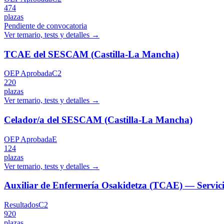
474
plazas
Pendiente de convocatoria
Ver temario, tests y detalles →
TCAE del SESCAM (Castilla-La Mancha)
OEP Aprobada
C2
220
plazas
Ver temario, tests y detalles →
Celador/a del SESCAM (Castilla-La Mancha)
OEP Aprobada
E
124
plazas
Ver temario, tests y detalles →
Auxiliar de Enfermería Osakidetza (TCAE) — Servici
Resultados
C2
920
plazas