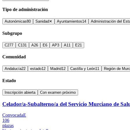
Tipo de administración
Autonómicas
80
Sanidad
✕
Ayuntamientos
14
Administración del Est
Subgrupo
C2
77
C1
31
A2
6
E
6
AP
3
A1
1
E2
1
Comunidad
Andalucía
22
estado
12
Madrid
12
Castilla y León
11
Región de Murc
Estado
Inscripción abierta
Con examen próximo
Celador/a-Subalterno/a del Servicio Murciano de Sa
Convocada
E
106
plazas