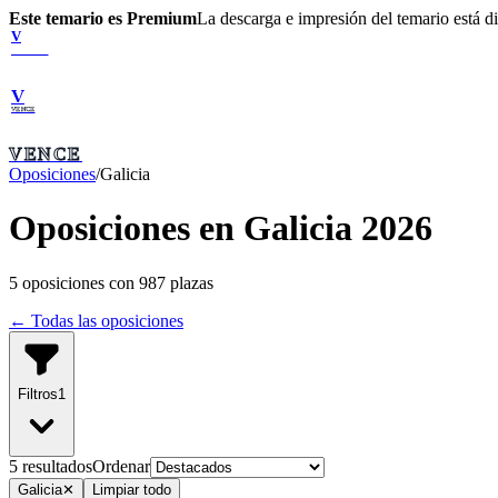
Este temario es Premium
La descarga e impresión del temario está 
V
VENCE
V
VENCE
VENCE
Oposiciones
/
Galicia
Oposiciones en Galicia 2026
5
oposiciones con
987
plazas
← Todas las oposiciones
Filtros
1
5
resultado
s
Ordenar
Galicia
✕
Limpiar todo