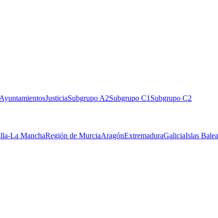
Ayuntamientos
Justicia
Subgrupo A2
Subgrupo C1
Subgrupo C2
illa-La Mancha
Región de Murcia
Aragón
Extremadura
Galicia
Islas Bale