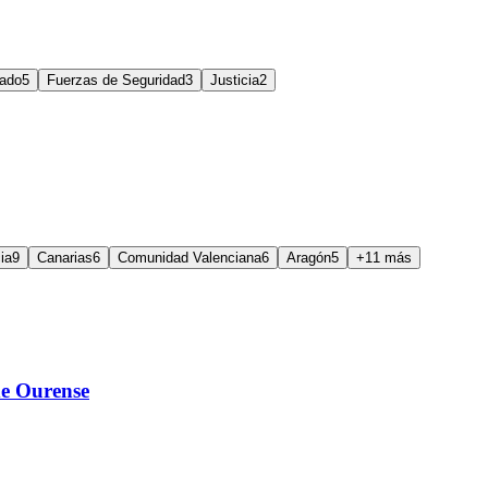
tado
5
Fuerzas de Seguridad
3
Justicia
2
ia
9
Canarias
6
Comunidad Valenciana
6
Aragón
5
+11 más
de Ourense