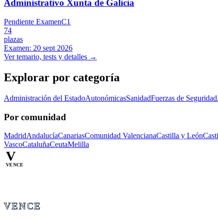
Administrativo Xunta de Galicia
Pendiente Examen
C1
74
plazas
Examen:
20 sept 2026
Ver temario, tests y detalles →
Explorar por categoría
Administración del Estado
Autonómicas
Sanidad
Fuerzas de Seguridad
Por comunidad
Madrid
Andalucía
Canarias
Comunidad Valenciana
Castilla y León
Cast
Vasco
Cataluña
Ceuta
Melilla
V
VENCE
VENCE