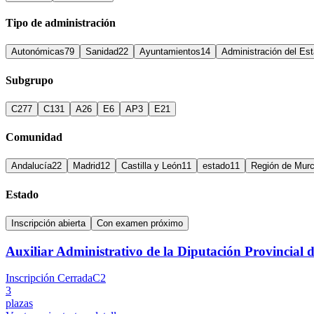
Tipo de administración
Autonómicas
79
Sanidad
22
Ayuntamientos
14
Administración del Es
Subgrupo
C2
77
C1
31
A2
6
E
6
AP
3
E2
1
Comunidad
Andalucía
22
Madrid
12
Castilla y León
11
estado
11
Región de Murc
Estado
Inscripción abierta
Con examen próximo
Auxiliar Administrativo de la Diputación Provincial 
Inscripción Cerrada
C2
3
plazas