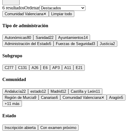
6
resultado
s
Ordenar
Comunidad Valenciana
✕
Limpiar todo
Tipo de administración
Autonómicas
80
Sanidad
22
Ayuntamientos
14
Administración del Estado
5
Fuerzas de Seguridad
3
Justicia
2
Subgrupo
C2
77
C1
31
A2
6
E
6
AP
3
A1
1
E2
1
Comunidad
Andalucía
22
estado
12
Madrid
12
Castilla y León
11
Región de Murcia
9
Canarias
6
Comunidad Valenciana
✕
Aragón
5
+11 más
Estado
Inscripción abierta
Con examen próximo