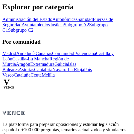
Explorar por categoría
Administración del Estado
Autonómicas
Sanidad
Fuerzas de
Seguridad
Ayuntamientos
Justicia
Subgrupo A2
Subgrupo
C1
Subgrupo C2
Por comunidad
Madrid
Andalucía
Canarias
Comunidad Valenciana
Castilla y
León
Castilla-La Mancha
Región de
Murcia
Aragón
Extremadura
Galicia
Islas
Baleares
Asturias
Cantabria
Navarra
La Rioja
País
Vasco
Cataluña
Ceuta
Melilla
V
VENCE
VENCE
La plataforma para preparar oposiciones y estudiar legislación
española.
+100.000
preguntas, temarios actualizados y simulacros