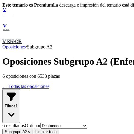
Este temario es Premium
La descarga e impresión del temario está 
V
VENCE
V
VENCE
VENCE
Oposiciones
/
Subgrupo A2
Oposiciones Subgrupo A2 (Enfer
6
oposiciones con
6533
plazas
← Todas las oposiciones
Filtros
1
6
resultado
s
Ordenar
Subgrupo A2
✕
Limpiar todo