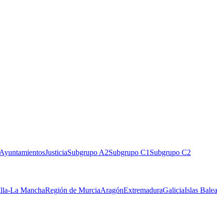
Ayuntamientos
Justicia
Subgrupo A2
Subgrupo C1
Subgrupo C2
illa-La Mancha
Región de Murcia
Aragón
Extremadura
Galicia
Islas Bale