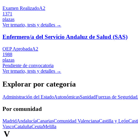
Examen Realizado
A2
1371
plazas
Ver temario, tests y detalles →
Enfermero/a del Servicio Andaluz de Salud (SAS)
OEP Aprobada
A2
1988
plazas
Pendiente de convocatoria
Ver temario, tests y detalles →
Explorar por categoría
Administración del Estado
Autonómicas
Sanidad
Fuerzas de Seguridad
Por comunidad
Madrid
Andalucía
Canarias
Comunidad Valenciana
Castilla y León
Cast
Vasco
Cataluña
Ceuta
Melilla
V