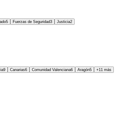
tado
5
Fuerzas de Seguridad
3
Justicia
2
ia
9
Canarias
6
Comunidad Valenciana
6
Aragón
5
+11 más