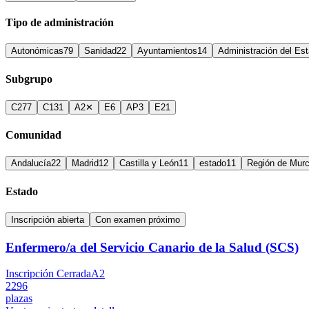
Tipo de administración
Autonómicas
79
Sanidad
22
Ayuntamientos
14
Administración del Es
Subgrupo
C2
77
C1
31
A2
✕
E
6
AP
3
E2
1
Comunidad
Andalucía
22
Madrid
12
Castilla y León
11
estado
11
Región de Murc
Estado
Inscripción abierta
Con examen próximo
Enfermero/a del Servicio Canario de la Salud (SCS)
Inscripción Cerrada
A2
2296
plazas