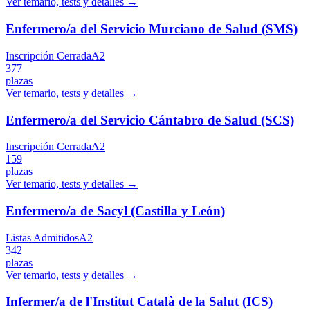
Ver temario, tests y detalles →
Enfermero/a del Servicio Murciano de Salud (SMS)
Inscripción Cerrada
A2
377
plazas
Ver temario, tests y detalles →
Enfermero/a del Servicio Cántabro de Salud (SCS)
Inscripción Cerrada
A2
159
plazas
Ver temario, tests y detalles →
Enfermero/a de Sacyl (Castilla y León)
Listas Admitidos
A2
342
plazas
Ver temario, tests y detalles →
Infermer/a de l'Institut Català de la Salut (ICS)