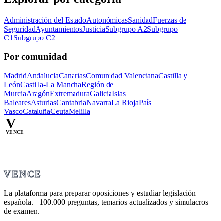
Administración del Estado
Autonómicas
Sanidad
Fuerzas de
Seguridad
Ayuntamientos
Justicia
Subgrupo A2
Subgrupo
C1
Subgrupo C2
Por comunidad
Madrid
Andalucía
Canarias
Comunidad Valenciana
Castilla y
León
Castilla-La Mancha
Región de
Murcia
Aragón
Extremadura
Galicia
Islas
Baleares
Asturias
Cantabria
Navarra
La Rioja
País
Vasco
Cataluña
Ceuta
Melilla
V
VENCE
VENCE
La plataforma para preparar oposiciones y estudiar legislación
española.
+100.000
preguntas, temarios actualizados y simulacros
de examen.