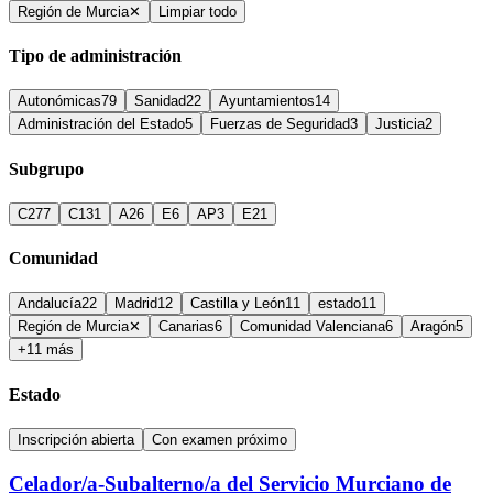
Región de Murcia
✕
Limpiar todo
Tipo de administración
Autonómicas
79
Sanidad
22
Ayuntamientos
14
Administración del Estado
5
Fuerzas de Seguridad
3
Justicia
2
Subgrupo
C2
77
C1
31
A2
6
E
6
AP
3
E2
1
Comunidad
Andalucía
22
Madrid
12
Castilla y León
11
estado
11
Región de Murcia
✕
Canarias
6
Comunidad Valenciana
6
Aragón
5
+11 más
Estado
Inscripción abierta
Con examen próximo
Celador/a-Subalterno/a del Servicio Murciano de