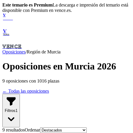
Este temario es Premium
La descarga e impresión del temario está
disponible con Premium en vence.es.
V
VENCE
V
VENCE
VENCE
Oposiciones
/
Región de Murcia
Oposiciones en Murcia 2026
9
oposiciones con
1016
plazas
← Todas las oposiciones
Filtros
1
9
resultado
s
Ordenar