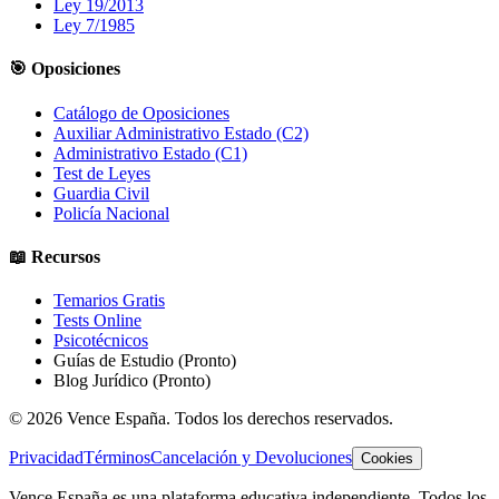
Ley 19/2013
Ley 7/1985
🎯 Oposiciones
Catálogo de Oposiciones
Auxiliar Administrativo Estado (C2)
Administrativo Estado (C1)
Test de Leyes
Guardia Civil
Policía Nacional
📖 Recursos
Temarios Gratis
Tests Online
Psicotécnicos
Guías de Estudio
(Pronto)
Blog Jurídico
(Pronto)
©
2026
Vence España. Todos los derechos reservados.
Privacidad
Términos
Cancelación y Devoluciones
Cookies
Vence España es una plataforma educativa independiente. Todos los