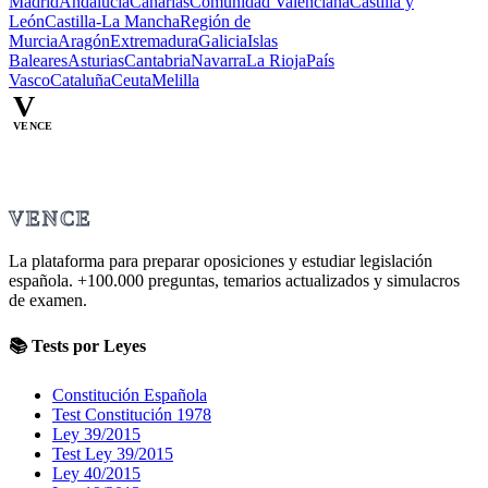
Madrid
Andalucía
Canarias
Comunidad Valenciana
Castilla y
León
Castilla-La Mancha
Región de
Murcia
Aragón
Extremadura
Galicia
Islas
Baleares
Asturias
Cantabria
Navarra
La Rioja
País
Vasco
Cataluña
Ceuta
Melilla
V
VENCE
VENCE
La plataforma para preparar oposiciones y estudiar legislación
española.
+100.000
preguntas, temarios actualizados y simulacros
de examen.
📚 Tests por Leyes
Constitución Española
Test Constitución 1978
Ley 39/2015
Test Ley 39/2015
Ley 40/2015