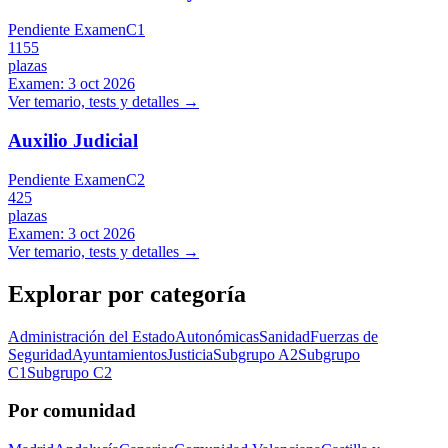
Pendiente Examen
C1
1155
plazas
Examen:
3 oct 2026
Ver temario, tests y detalles →
Auxilio Judicial
Pendiente Examen
C2
425
plazas
Examen:
3 oct 2026
Ver temario, tests y detalles →
Explorar por categoría
Administración del Estado
Autonómicas
Sanidad
Fuerzas de
Seguridad
Ayuntamientos
Justicia
Subgrupo A2
Subgrupo
C1
Subgrupo C2
Por comunidad