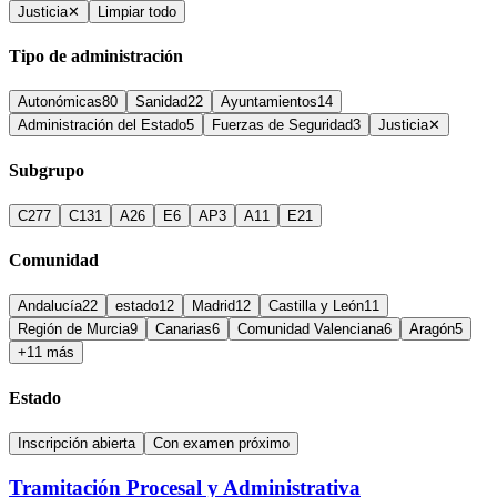
Justicia
✕
Limpiar todo
Tipo de administración
Autonómicas
80
Sanidad
22
Ayuntamientos
14
Administración del Estado
5
Fuerzas de Seguridad
3
Justicia
✕
Subgrupo
C2
77
C1
31
A2
6
E
6
AP
3
A1
1
E2
1
Comunidad
Andalucía
22
estado
12
Madrid
12
Castilla y León
11
Región de Murcia
9
Canarias
6
Comunidad Valenciana
6
Aragón
5
+11 más
Estado
Inscripción abierta
Con examen próximo
Tramitación Procesal y Administrativa