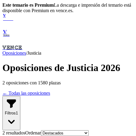
Este temario es Premium
La descarga e impresión del temario está
disponible con Premium en vence.es.
V
VENCE
V
VENCE
VENCE
Oposiciones
/
Justicia
Oposiciones de Justicia 2026
2
oposiciones con
1580
plazas
← Todas las oposiciones
Filtros
1
2
resultado
s
Ordenar