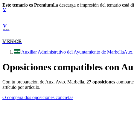
Este temario es Premium
La descarga e impresión del temario está 
V
VENCE
V
VENCE
VENCE
Auxiliar Administrativo del Ayuntamiento de Marbella
Aux.
Oposiciones compatibles con
Au
Con tu preparación de
Aux. Ayto. Marbella
,
27
oposiciones
comparten
artículo por artículo.
O compara dos oposiciones concretas