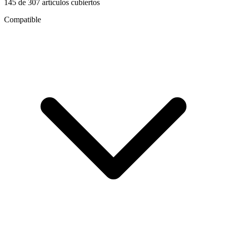
145
de
307
artículos cubiertos
Compatible