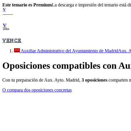
Este temario es Premium
La descarga e impresión del temario está 
V
VENCE
V
VENCE
VENCE
Auxiliar Administrativo del Ayuntamiento de Madrid
Aux. A
Oposiciones compatibles con
Au
Con tu preparación de
Aux. Ayto. Madrid
,
3
oposiciones
comparten m
O compara dos oposiciones concretas