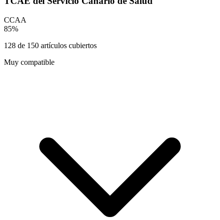
TCAE del Servicio Canario de Salud
CCAA
85
%
128
de
150
artículos cubiertos
Muy compatible