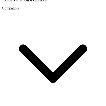
163
de
341
artículos cubiertos
Compatible