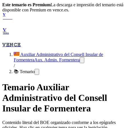
Este temario es Premium
La descarga e impresión del temario está
disponible con Premium en vence.es.
V
VENCE
V
VENCE
VENCE
Auxiliar Administrativo del Consell Insular de
Formentera
Aux. Admin. Formentera
/
📚 Temario
Temario
Auxiliar
Administrativo del Consell
Insular de Formentera
Contenido literal del BOE organizado conforme a los epígrafes
oficiales. Haz clic en cualquier tema para ver la legislación