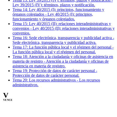
Tema
13
:
Ley 39/2015 (IV): términos, plazos y notificación
-
Ley 39/2015 (IV): términos, plazos y notificación.
Tema
14
:
Ley 40/2015 (I): principios, funcionamiento y
órganos colegiados
-
Ley 40/2015 (I): principios,
funcionamiento y órganos colegiados.
Tema
15
:
Ley 40/2015 (II): relaciones interadministrativas y
convenios
-
Ley 40/2015 (II): relaciones interadministrativas y
convenios.
Tema
16
:
Sede electrónica, transparencia y publicidad activa
-
Sede electrónica, transparencia y publicidad activa.
Tema
17
:
La función pública local y el régimen del personal
-
La función pública local y el régimen del personal.
Tema
18
:
Atención a la ciudadanía y oficinas de asistencia en
materia de registro
-
Atención a la ciudadanía y oficinas de
asistencia en materia de registro.
Tema
19
:
Protección de datos de carácter personal
-
Protección de datos de carácter personal.
Tema
20
:
Los recursos administrativos
-
Los recursos
administrativos.
V
VENCE