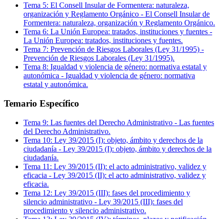
Tema
5
:
El Consell Insular de Formentera: naturaleza,
organización y Reglamento Orgánico
-
El Consell Insular de
Formentera: naturaleza, organización y Reglamento Orgánico.
Tema
6
:
La Unión Europea: tratados, instituciones y fuentes
-
La Unión Europea: tratados, instituciones y fuentes.
Tema
7
:
Prevención de Riesgos Laborales (Ley 31/1995)
-
Prevención de Riesgos Laborales (Ley 31/1995).
Tema
8
:
Igualdad y violencia de género: normativa estatal y
autonómica
-
Igualdad y violencia de género: normativa
estatal y autonómica.
Temario Específico
Tema
9
:
Las fuentes del Derecho Administrativo
-
Las fuentes
del Derecho Administrativo.
Tema
10
:
Ley 39/2015 (I): objeto, ámbito y derechos de la
ciudadanía
-
Ley 39/2015 (I): objeto, ámbito y derechos de la
ciudadanía.
Tema
11
:
Ley 39/2015 (II): el acto administrativo, validez y
eficacia
-
Ley 39/2015 (II): el acto administrativo, validez y
eficacia.
Tema
12
:
Ley 39/2015 (III): fases del procedimiento y
silencio administrativo
-
Ley 39/2015 (III): fases del
procedimiento y silencio administrativo.