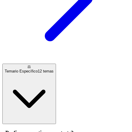
⚖️
Temario Específico
12
temas