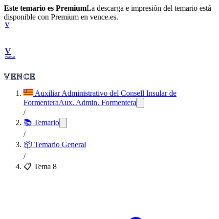
Este temario es Premium
La descarga e impresión del temario está
disponible con Premium en vence.es.
V
VENCE
V
VENCE
VENCE
Auxiliar Administrativo del Consell Insular de
Formentera
Aux. Admin. Formentera
/
📚 Temario
/
📦
Temario General
/
📋 Tema
8