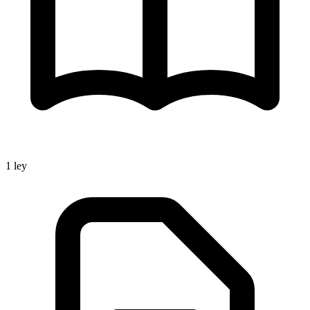
1
ley