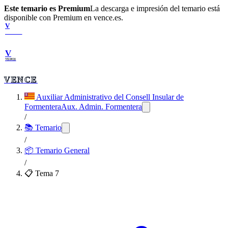
Este temario es Premium
La descarga e impresión del temario está
disponible con Premium en vence.es.
V
VENCE
V
VENCE
VENCE
Auxiliar Administrativo del Consell Insular de
Formentera
Aux. Admin. Formentera
/
📚 Temario
/
📦
Temario General
/
📋 Tema
7