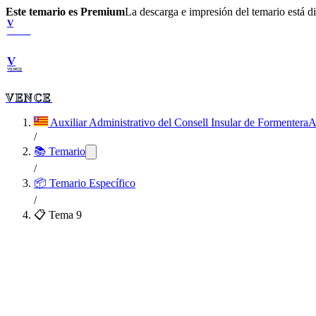
Este temario es Premium
La descarga e impresión del temario está 
V
VENCE
V
VENCE
VENCE
Auxiliar Administrativo del Consell Insular de Formentera
A
/
📚 Temario
/
📦
Temario Específico
/
📋 Tema
9