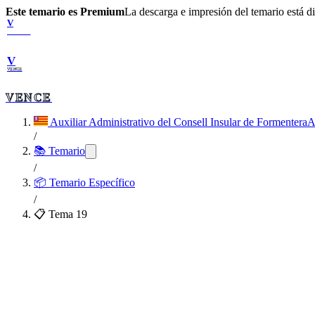
Este temario es Premium
La descarga e impresión del temario está 
V
VENCE
V
VENCE
VENCE
Auxiliar Administrativo del Consell Insular de Formentera
A
/
📚 Temario
/
📦
Temario Específico
/
📋 Tema
19