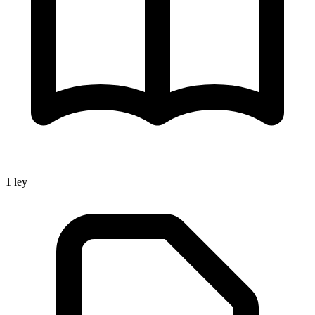
1
ley