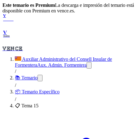
Este temario es Premium
La descarga e impresión del temario está
disponible con Premium en vence.es.
V
VENCE
V
VENCE
VENCE
Auxiliar Administrativo del Consell Insular de
Formentera
Aux. Admin. Formentera
/
📚 Temario
/
📦
Temario Específico
/
📋 Tema
15