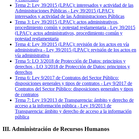
Tema
2
:
Ley 39/2015 (LPAC): interesados y actividad de las
Administraciones Públicas
-
Ley 39/2015 (LPAC):
interesados y actividad de las Administraciones Públicas
Tema
3
:
Ley 39/2015 (LPAC): actos administrativos,
procedimiento común y potestad reglamentaria
-
Ley 39/2015
(LPAC): actos administrativos, procedimiento común y
potestad reglamentaria
Tema
4
:
Ley 39/2015 (LPAC): revisión de los actos en vía
administrativa
-
Ley 39/2015 (LPAC): revisión de los actos en
vía administrativa
Tema
5
:
LO 3/2018 de Protección de Datos: principios y
derechos
-
LO 3/2018 de Protección de Datos: principios y
derechos
Tema
6
:
Ley 9/2017 de Contratos del Sector Público:
disposiciones generales y tipos de contratos
-
Ley 9/2017 de
Contratos del Sector Público: disposiciones generales y tipos
de contratos
Tema
7
:
Ley 19/2013 de Transparencia: ámbito y derecho de
acceso a la información pública
-
Ley 19/2013 de
Transparencia: ámbito y derecho de acceso a la información
pública
III. Administración de Recursos Humanos