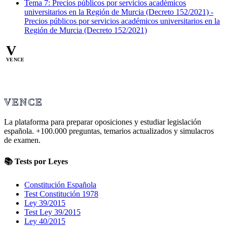
Tema
7
:
Precios públicos por servicios académicos
universitarios en la Región de Murcia (Decreto 152/2021)
-
Precios públicos por servicios académicos universitarios en la
Región de Murcia (Decreto 152/2021)
V
VENCE
VENCE
La plataforma para preparar oposiciones y estudiar legislación
española.
+100.000
preguntas, temarios actualizados y simulacros
de examen.
📚 Tests por Leyes
Constitución Española
Test Constitución 1978
Ley 39/2015
Test Ley 39/2015
Ley 40/2015