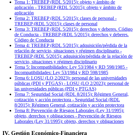
Tema
1
:
TREBEP (RDL 5/2015): objeto y ámbito de
aplicación
-
TREBEP (RDL 5/2015): objeto y ámbito de
aplicación
Tema
2
:
TREBEP (RDL 5/2015): clases de personal
-
TREBEP (RDL 5/2015): clases de personal
Tema
3
:
TREBEP (RDL 5/2015): derechos y deberes. Código
de Conducta
-
TREBEP (RDL 5/2015): derechos y deberes.
Código de Conducta
Tema
4
:
TREBEP (RDL 5/2015): adquisición/pérdida de la
relación de servicio, situaciones y régimen disciplinario
-
TREBEP (RDL 5/2015): adquisición/pérdida de la relación de
servicio, situaciones y régimen disciplinario
Tema
5
:
Incompatibilidades: Ley 53/1984 y RD 598/1985
-
Incompatibilidades: Ley 53/1984 y RD 598/1985
Tema
6
:
LOSU (LO 2/2023): personal de las universidades
públicas (PDI y PTGAS)
-
LOSU (LO 2/2023): personal de
las universidades públicas (PDI y PTGAS)
Tema
7
:
Seguridad Social (RDL 8/2015): Régimen General,
cotización y acción protectora
-
Seguridad Social (RDL
8/2015): Régimen General, cotización y acción protectora
Tema
8
:
Prevención de Riesgos Laborales (Ley 31/1995):
objeto, derechos y obligaciones
-
Prevención de Riesgos
Laborales (Ley 31/1995): objeto, derechos y obligaciones
IV. Gestión Económico-Financiera