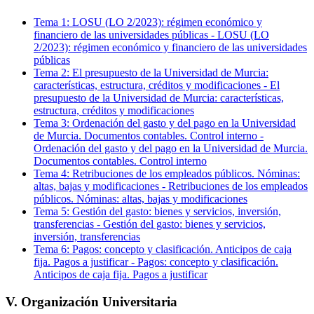
Tema
1
:
LOSU (LO 2/2023): régimen económico y
financiero de las universidades públicas
-
LOSU (LO
2/2023): régimen económico y financiero de las universidades
públicas
Tema
2
:
El presupuesto de la Universidad de Murcia:
características, estructura, créditos y modificaciones
-
El
presupuesto de la Universidad de Murcia: características,
estructura, créditos y modificaciones
Tema
3
:
Ordenación del gasto y del pago en la Universidad
de Murcia. Documentos contables. Control interno
-
Ordenación del gasto y del pago en la Universidad de Murcia.
Documentos contables. Control interno
Tema
4
:
Retribuciones de los empleados públicos. Nóminas:
altas, bajas y modificaciones
-
Retribuciones de los empleados
públicos. Nóminas: altas, bajas y modificaciones
Tema
5
:
Gestión del gasto: bienes y servicios, inversión,
transferencias
-
Gestión del gasto: bienes y servicios,
inversión, transferencias
Tema
6
:
Pagos: concepto y clasificación. Anticipos de caja
fija. Pagos a justificar
-
Pagos: concepto y clasificación.
Anticipos de caja fija. Pagos a justificar
V. Organización Universitaria