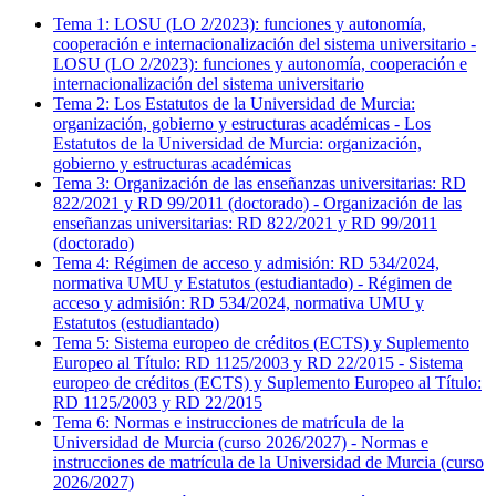
Tema
1
:
LOSU (LO 2/2023): funciones y autonomía,
cooperación e internacionalización del sistema universitario
-
LOSU (LO 2/2023): funciones y autonomía, cooperación e
internacionalización del sistema universitario
Tema
2
:
Los Estatutos de la Universidad de Murcia:
organización, gobierno y estructuras académicas
-
Los
Estatutos de la Universidad de Murcia: organización,
gobierno y estructuras académicas
Tema
3
:
Organización de las enseñanzas universitarias: RD
822/2021 y RD 99/2011 (doctorado)
-
Organización de las
enseñanzas universitarias: RD 822/2021 y RD 99/2011
(doctorado)
Tema
4
:
Régimen de acceso y admisión: RD 534/2024,
normativa UMU y Estatutos (estudiantado)
-
Régimen de
acceso y admisión: RD 534/2024, normativa UMU y
Estatutos (estudiantado)
Tema
5
:
Sistema europeo de créditos (ECTS) y Suplemento
Europeo al Título: RD 1125/2003 y RD 22/2015
-
Sistema
europeo de créditos (ECTS) y Suplemento Europeo al Título:
RD 1125/2003 y RD 22/2015
Tema
6
:
Normas e instrucciones de matrícula de la
Universidad de Murcia (curso 2026/2027)
-
Normas e
instrucciones de matrícula de la Universidad de Murcia (curso
2026/2027)