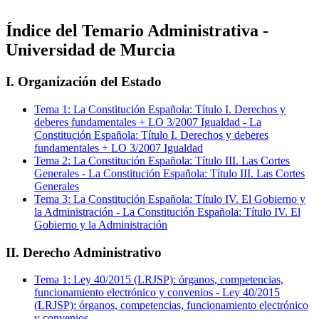
Índice del Temario
Administrativa -
Universidad de Murcia
I. Organización del Estado
Tema
1
:
La Constitución Española: Título I. Derechos y
deberes fundamentales + LO 3/2007 Igualdad
-
La
Constitución Española: Título I. Derechos y deberes
fundamentales + LO 3/2007 Igualdad
Tema
2
:
La Constitución Española: Título III. Las Cortes
Generales
-
La Constitución Española: Título III. Las Cortes
Generales
Tema
3
:
La Constitución Española: Título IV. El Gobierno y
la Administración
-
La Constitución Española: Título IV. El
Gobierno y la Administración
II. Derecho Administrativo
Tema
1
:
Ley 40/2015 (LRJSP): órganos, competencias,
funcionamiento electrónico y convenios
-
Ley 40/2015
(LRJSP): órganos, competencias, funcionamiento electrónico
y convenios