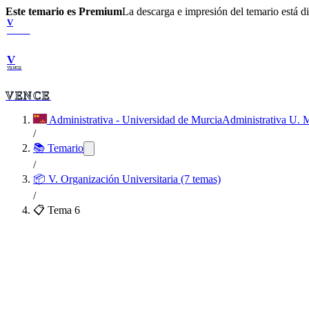
Este temario es Premium
La descarga e impresión del temario está 
V
VENCE
V
VENCE
VENCE
Administrativa - Universidad de Murcia
Administrativa U. 
/
📚 Temario
/
📦
V. Organización Universitaria (7 temas)
/
📋 Tema
6