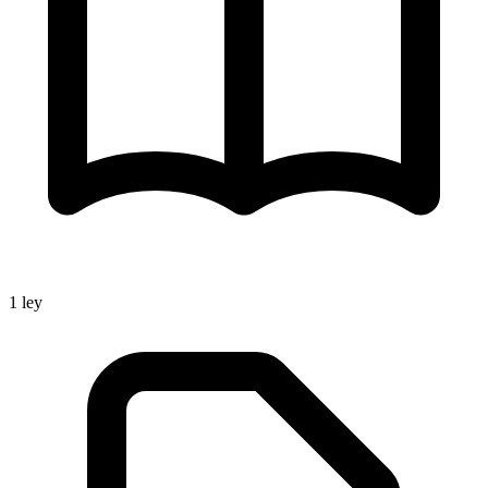
1
ley