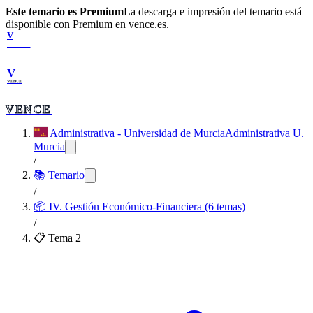
Este temario es Premium
La descarga e impresión del temario está
disponible con Premium en vence.es.
V
VENCE
V
VENCE
VENCE
Administrativa - Universidad de Murcia
Administrativa U.
Murcia
/
📚 Temario
/
📦
IV. Gestión Económico-Financiera (6 temas)
/
📋 Tema
2