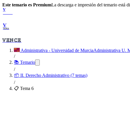
Este temario es Premium
La descarga e impresión del temario está 
V
VENCE
V
VENCE
VENCE
Administrativa - Universidad de Murcia
Administrativa U. 
/
📚 Temario
/
📦
II. Derecho Administrativo (7 temas)
/
📋 Tema
6