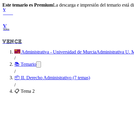
Este temario es Premium
La descarga e impresión del temario está 
V
VENCE
V
VENCE
VENCE
Administrativa - Universidad de Murcia
Administrativa U. 
/
📚 Temario
/
📦
II. Derecho Administrativo (7 temas)
/
📋 Tema
2