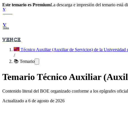
Este temario es Premium
La descarga e impresión del temario está 
V
VENCE
V
VENCE
VENCE
Técnico Auxiliar (Auxiliar de Servicios) de la Universidad
/
📚 Temario
Temario
Técnico Auxiliar (Auxil
Contenido literal del BOE organizado conforme a los epígrafes oficiale
Actualizado a
6 de agosto de 2026