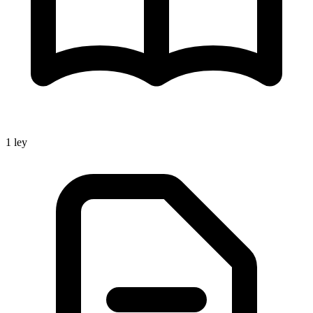
1
ley