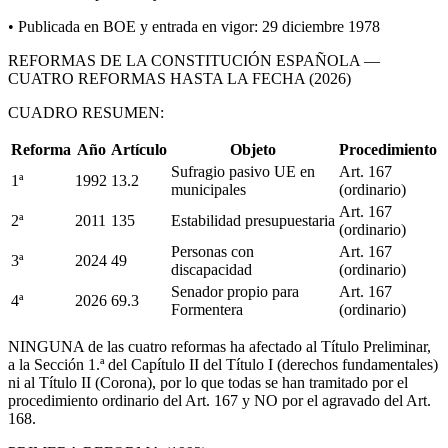
• Publicada en BOE y entrada en vigor: 29 diciembre 1978
REFORMAS DE LA CONSTITUCIÓN ESPAÑOLA —
CUATRO REFORMAS HASTA LA FECHA (2026)
CUADRO RESUMEN:
Reforma
Año
Artículo
Objeto
Procedimiento
Sufragio pasivo UE en
Art. 167
1ª
1992
13.2
municipales
(ordinario)
Art. 167
2ª
2011
135
Estabilidad presupuestaria
(ordinario)
Personas con
Art. 167
3ª
2024
49
discapacidad
(ordinario)
Senador propio para
Art. 167
4ª
2026
69.3
Formentera
(ordinario)
NINGUNA de las cuatro reformas ha afectado al Título Preliminar,
a la Sección 1.ª del Capítulo II del Título I (derechos fundamentales)
ni al Título II (Corona), por lo que todas se han tramitado por el
procedimiento ordinario del Art. 167 y NO por el agravado del Art.
168.