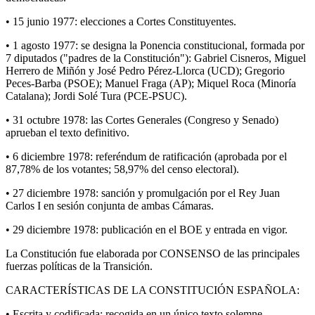
• 15 junio 1977: elecciones a Cortes Constituyentes.
• 1 agosto 1977: se designa la Ponencia constitucional, formada por
7 diputados ("padres de la Constitución"): Gabriel Cisneros, Miguel
Herrero de Miñón y José Pedro Pérez-Llorca (UCD); Gregorio
Peces-Barba (PSOE); Manuel Fraga (AP); Miquel Roca (Minoría
Catalana); Jordi Solé Tura (PCE-PSUC).
• 31 octubre 1978: las Cortes Generales (Congreso y Senado)
aprueban el texto definitivo.
• 6 diciembre 1978: referéndum de ratificación (aprobada por el
87,78% de los votantes; 58,97% del censo electoral).
• 27 diciembre 1978: sanción y promulgación por el Rey Juan
Carlos I en sesión conjunta de ambas Cámaras.
• 29 diciembre 1978: publicación en el BOE y entrada en vigor.
La Constitución fue elaborada por CONSENSO de las principales
fuerzas políticas de la Transición.
CARACTERÍSTICAS DE LA CONSTITUCIÓN ESPAÑOLA:
• Escrita y codificada: recogida en un único texto solemne.