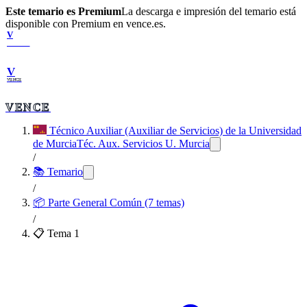
Este temario es Premium
La descarga e impresión del temario está
disponible con Premium en vence.es.
V
VENCE
V
VENCE
VENCE
Técnico Auxiliar (Auxiliar de Servicios) de la Universidad
de Murcia
Téc. Aux. Servicios U. Murcia
/
📚 Temario
/
📦
Parte General Común (7 temas)
/
📋 Tema
1