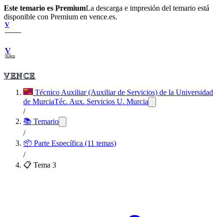
Este temario es Premium
La descarga e impresión del temario está
disponible con Premium en vence.es.
V
VENCE
V
VENCE
VENCE
Técnico Auxiliar (Auxiliar de Servicios) de la Universidad
de Murcia
Téc. Aux. Servicios U. Murcia
/
📚 Temario
/
📦
Parte Específica (11 temas)
/
📋 Tema
3