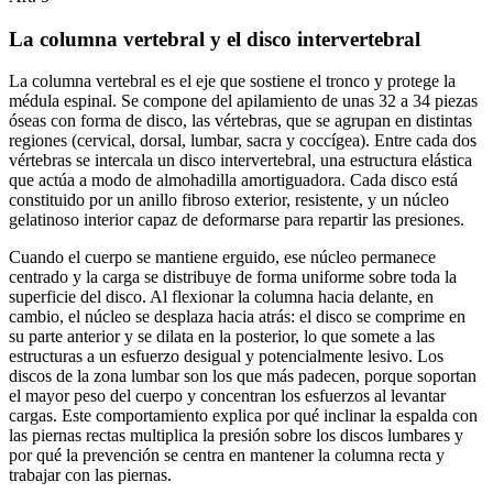
La columna vertebral y el disco intervertebral
La columna vertebral es el eje que sostiene el tronco y protege la
médula espinal. Se compone del apilamiento de unas 32 a 34 piezas
óseas con forma de disco, las vértebras, que se agrupan en distintas
regiones (cervical, dorsal, lumbar, sacra y coccígea). Entre cada dos
vértebras se intercala un disco intervertebral, una estructura elástica
que actúa a modo de almohadilla amortiguadora. Cada disco está
constituido por un anillo fibroso exterior, resistente, y un núcleo
gelatinoso interior capaz de deformarse para repartir las presiones.
Cuando el cuerpo se mantiene erguido, ese núcleo permanece
centrado y la carga se distribuye de forma uniforme sobre toda la
superficie del disco. Al flexionar la columna hacia delante, en
cambio, el núcleo se desplaza hacia atrás: el disco se comprime en
su parte anterior y se dilata en la posterior, lo que somete a las
estructuras a un esfuerzo desigual y potencialmente lesivo. Los
discos de la zona lumbar son los que más padecen, porque soportan
el mayor peso del cuerpo y concentran los esfuerzos al levantar
cargas. Este comportamiento explica por qué inclinar la espalda con
las piernas rectas multiplica la presión sobre los discos lumbares y
por qué la prevención se centra en mantener la columna recta y
trabajar con las piernas.