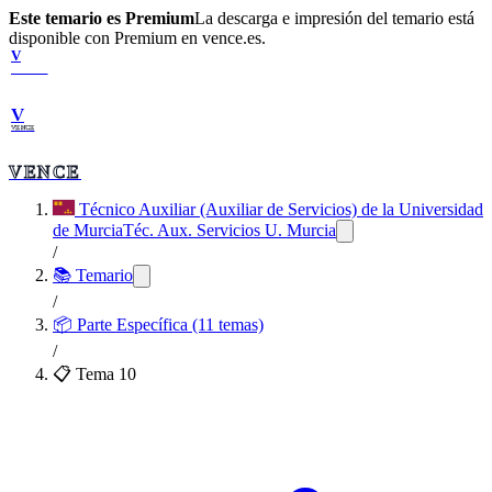
Este temario es Premium
La descarga e impresión del temario está
disponible con Premium en vence.es.
V
VENCE
V
VENCE
VENCE
Técnico Auxiliar (Auxiliar de Servicios) de la Universidad
de Murcia
Téc. Aux. Servicios U. Murcia
/
📚 Temario
/
📦
Parte Específica (11 temas)
/
📋 Tema
10