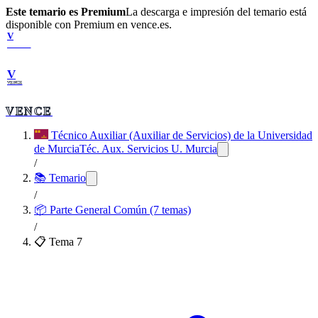
Este temario es Premium
La descarga e impresión del temario está
disponible con Premium en vence.es.
V
VENCE
V
VENCE
VENCE
Técnico Auxiliar (Auxiliar de Servicios) de la Universidad
de Murcia
Téc. Aux. Servicios U. Murcia
/
📚 Temario
/
📦
Parte General Común (7 temas)
/
📋 Tema
7