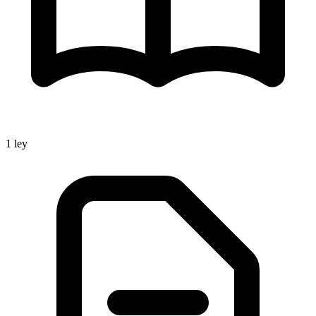
1
ley