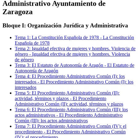
Administrativo Ayuntamiento de
Zaragoza
Bloque I: Organización Jurídica y Administrativa
Tema
1
:
La Constitución Española de 1978
-
La Constitución
Española de 1978
Tema
2
:
Igualdad efectiva de mujeres y hombres. Violencia de
género
-
Igualdad efectiva de mujeres y hombres. Violencia
de género
Tema
3
:
El Estatuto de Autonomía de Aragón
-
El Estatuto de
Autonomía de Aragón
Tema
4
:
El Procedimiento Administrativo Común (I): los
interesados
-
El Procedimiento Administrativo Común (I): los
interesados
Tema
5
:
El Procedimiento Administrativo Común (II):
actividad, términos y plazos
-
El Procedimiento
Administrativo Común (II): actividad, términos y plazos
Tema
6
:
El Procedimiento Administrativo Común (III): los
actos administrativos
-
El Procedimiento Administrativo
Común (III): los actos administrativos
Tema
7
:
El Procedimiento Administrativo Común (IV): el
procedimiento
-
El Procedimiento Administrativo Común
(IV): el procedimiento