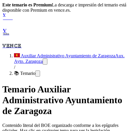
Este temario es Premium
La descarga e impresión del temario está
disponible con Premium en vence.es.
V
VENCE
V
VENCE
VENCE
Auxiliar Administrativo Ayuntamiento de Zaragoza
Aux.
Ayto. Zaragoza
/
📚 Temario
Temario
Auxiliar
Administrativo Ayuntamiento
de Zaragoza
Contenido literal del BOE organizado conforme a los epígrafes
oficiales. Haz clic en cualquier tema para ver la legislación