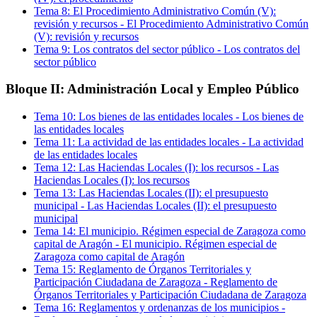
Tema
8
:
El Procedimiento Administrativo Común (V):
revisión y recursos
-
El Procedimiento Administrativo Común
(V): revisión y recursos
Tema
9
:
Los contratos del sector público
-
Los contratos del
sector público
Bloque II: Administración Local y Empleo Público
Tema
10
:
Los bienes de las entidades locales
-
Los bienes de
las entidades locales
Tema
11
:
La actividad de las entidades locales
-
La actividad
de las entidades locales
Tema
12
:
Las Haciendas Locales (I): los recursos
-
Las
Haciendas Locales (I): los recursos
Tema
13
:
Las Haciendas Locales (II): el presupuesto
municipal
-
Las Haciendas Locales (II): el presupuesto
municipal
Tema
14
:
El municipio. Régimen especial de Zaragoza como
capital de Aragón
-
El municipio. Régimen especial de
Zaragoza como capital de Aragón
Tema
15
:
Reglamento de Órganos Territoriales y
Participación Ciudadana de Zaragoza
-
Reglamento de
Órganos Territoriales y Participación Ciudadana de Zaragoza
Tema
16
:
Reglamentos y ordenanzas de los municipios
-