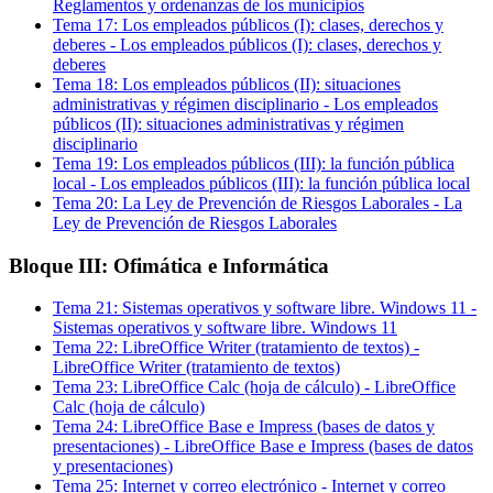
Reglamentos y ordenanzas de los municipios
Tema
17
:
Los empleados públicos (I): clases, derechos y
deberes
-
Los empleados públicos (I): clases, derechos y
deberes
Tema
18
:
Los empleados públicos (II): situaciones
administrativas y régimen disciplinario
-
Los empleados
públicos (II): situaciones administrativas y régimen
disciplinario
Tema
19
:
Los empleados públicos (III): la función pública
local
-
Los empleados públicos (III): la función pública local
Tema
20
:
La Ley de Prevención de Riesgos Laborales
-
La
Ley de Prevención de Riesgos Laborales
Bloque III: Ofimática e Informática
Tema
21
:
Sistemas operativos y software libre. Windows 11
-
Sistemas operativos y software libre. Windows 11
Tema
22
:
LibreOffice Writer (tratamiento de textos)
-
LibreOffice Writer (tratamiento de textos)
Tema
23
:
LibreOffice Calc (hoja de cálculo)
-
LibreOffice
Calc (hoja de cálculo)
Tema
24
:
LibreOffice Base e Impress (bases de datos y
presentaciones)
-
LibreOffice Base e Impress (bases de datos
y presentaciones)
Tema
25
:
Internet y correo electrónico
-
Internet y correo