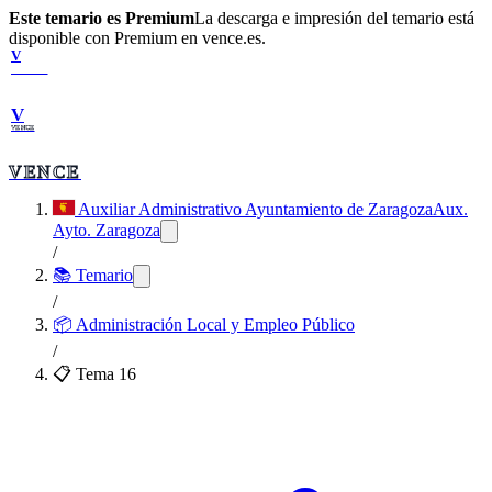
Este temario es Premium
La descarga e impresión del temario está
disponible con Premium en vence.es.
V
VENCE
V
VENCE
VENCE
Auxiliar Administrativo Ayuntamiento de Zaragoza
Aux.
Ayto. Zaragoza
/
📚 Temario
/
📦
Administración Local y Empleo Público
/
📋 Tema
16