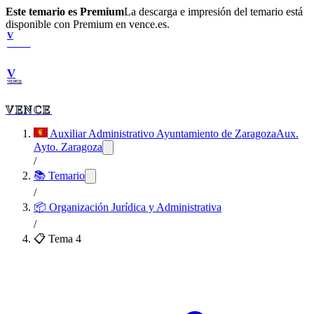
Este temario es Premium
La descarga e impresión del temario está
disponible con Premium en vence.es.
V
VENCE
V
VENCE
VENCE
Auxiliar Administrativo Ayuntamiento de Zaragoza
Aux.
Ayto. Zaragoza
/
📚 Temario
/
📦
Organización Jurídica y Administrativa
/
📋 Tema
4