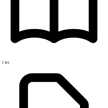
1
ley