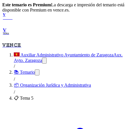
Este temario es Premium
La descarga e impresión del temario está
disponible con Premium en vence.es.
V
VENCE
V
VENCE
VENCE
Auxiliar Administrativo Ayuntamiento de Zaragoza
Aux.
Ayto. Zaragoza
/
📚 Temario
/
📦
Organización Jurídica y Administrativa
/
📋 Tema
5