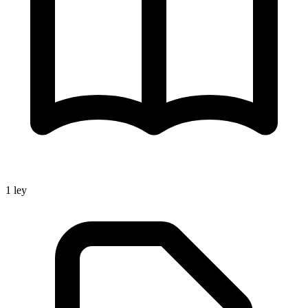
1
ley