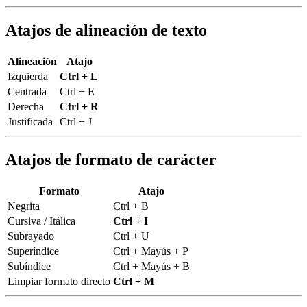
Atajos de alineación de texto
Alineación
Atajo
Izquierda
Ctrl + L
Centrada
Ctrl + E
Derecha
Ctrl + R
Justificada
Ctrl + J
Atajos de formato de carácter
Formato
Atajo
Negrita
Ctrl + B
Cursiva / Itálica
Ctrl + I
Subrayado
Ctrl + U
Superíndice
Ctrl + Mayús + P
Subíndice
Ctrl + Mayús + B
Limpiar formato directo
Ctrl + M