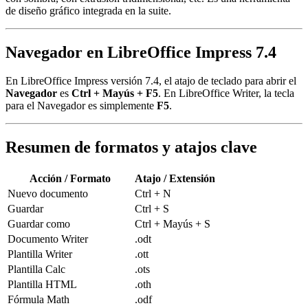
de diseño gráfico integrada en la suite.
Navegador en LibreOffice Impress 7.4
En LibreOffice Impress versión 7.4, el atajo de teclado para abrir el
Navegador
es
Ctrl + Mayús + F5
. En LibreOffice Writer, la tecla
para el Navegador es simplemente
F5
.
Resumen de formatos y atajos clave
Acción / Formato
Atajo / Extensión
Nuevo documento
Ctrl + N
Guardar
Ctrl + S
Guardar como
Ctrl + Mayús + S
Documento Writer
.odt
Plantilla Writer
.ott
Plantilla Calc
.ots
Plantilla HTML
.oth
Fórmula Math
.odf