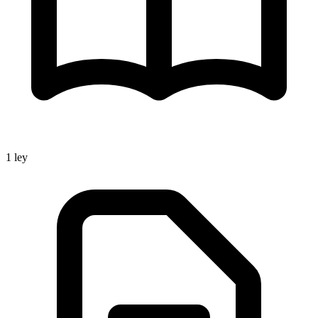
1
ley