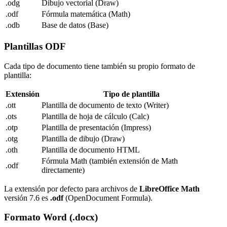
.odg
Dibujo vectorial (Draw)
.odf
Fórmula matemática (Math)
.odb
Base de datos (Base)
Plantillas ODF
Cada tipo de documento tiene también su propio formato de
plantilla:
Extensión
Tipo de plantilla
.ott
Plantilla de documento de texto (Writer)
.ots
Plantilla de hoja de cálculo (Calc)
.otp
Plantilla de presentación (Impress)
.otg
Plantilla de dibujo (Draw)
.oth
Plantilla de documento HTML
Fórmula Math (también extensión de Math
.odf
directamente)
La extensión por defecto para archivos de
LibreOffice Math
versión 7.6 es
.odf
(OpenDocument Formula).
Formato Word (.docx)