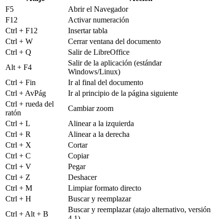
F5
Abrir el Navegador
F12
Activar numeración
Ctrl + F12
Insertar tabla
Ctrl + W
Cerrar ventana del documento
Ctrl + Q
Salir de LibreOffice
Salir de la aplicación (estándar
Alt + F4
Windows/Linux)
Ctrl + Fin
Ir al final del documento
Ctrl + AvPág
Ir al principio de la página siguiente
Ctrl + rueda del
Cambiar zoom
ratón
Ctrl + L
Alinear a la izquierda
Ctrl + R
Alinear a la derecha
Ctrl + X
Cortar
Ctrl + C
Copiar
Ctrl + V
Pegar
Ctrl + Z
Deshacer
Ctrl + M
Limpiar formato directo
Ctrl + H
Buscar y reemplazar
Buscar y reemplazar (atajo alternativo, versión
Ctrl + Alt + B
4.1)