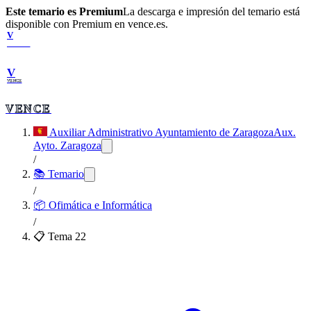
Este temario es Premium
La descarga e impresión del temario está
disponible con Premium en vence.es.
V
VENCE
V
VENCE
VENCE
Auxiliar Administrativo Ayuntamiento de Zaragoza
Aux.
Ayto. Zaragoza
/
📚 Temario
/
📦
Ofimática e Informática
/
📋 Tema
22