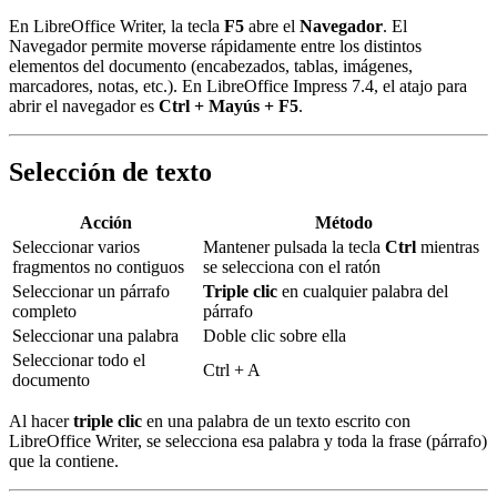
En LibreOffice Writer, la tecla
F5
abre el
Navegador
. El
Navegador permite moverse rápidamente entre los distintos
elementos del documento (encabezados, tablas, imágenes,
marcadores, notas, etc.). En LibreOffice Impress 7.4, el atajo para
abrir el navegador es
Ctrl + Mayús + F5
.
Selección de texto
Acción
Método
Seleccionar varios
Mantener pulsada la tecla
Ctrl
mientras
fragmentos no contiguos
se selecciona con el ratón
Seleccionar un párrafo
Triple clic
en cualquier palabra del
completo
párrafo
Seleccionar una palabra
Doble clic sobre ella
Seleccionar todo el
Ctrl + A
documento
Al hacer
triple clic
en una palabra de un texto escrito con
LibreOffice Writer, se selecciona esa palabra y toda la frase (párrafo)
que la contiene.