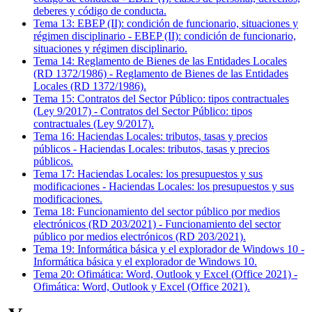
deberes y código de conducta.
Tema
13
:
EBEP (II): condición de funcionario, situaciones y
régimen disciplinario
-
EBEP (II): condición de funcionario,
situaciones y régimen disciplinario.
Tema
14
:
Reglamento de Bienes de las Entidades Locales
(RD 1372/1986)
-
Reglamento de Bienes de las Entidades
Locales (RD 1372/1986).
Tema
15
:
Contratos del Sector Público: tipos contractuales
(Ley 9/2017)
-
Contratos del Sector Público: tipos
contractuales (Ley 9/2017).
Tema
16
:
Haciendas Locales: tributos, tasas y precios
públicos
-
Haciendas Locales: tributos, tasas y precios
públicos.
Tema
17
:
Haciendas Locales: los presupuestos y sus
modificaciones
-
Haciendas Locales: los presupuestos y sus
modificaciones.
Tema
18
:
Funcionamiento del sector público por medios
electrónicos (RD 203/2021)
-
Funcionamiento del sector
público por medios electrónicos (RD 203/2021).
Tema
19
:
Informática básica y el explorador de Windows 10
-
Informática básica y el explorador de Windows 10.
Tema
20
:
Ofimática: Word, Outlook y Excel (Office 2021)
-
Ofimática: Word, Outlook y Excel (Office 2021).