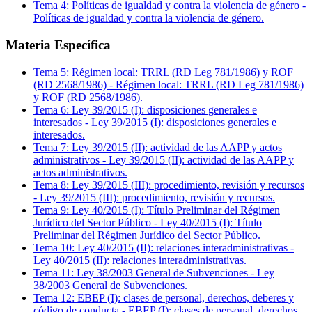
Tema
4
:
Políticas de igualdad y contra la violencia de género
-
Políticas de igualdad y contra la violencia de género.
Materia Específica
Tema
5
:
Régimen local: TRRL (RD Leg 781/1986) y ROF
(RD 2568/1986)
-
Régimen local: TRRL (RD Leg 781/1986)
y ROF (RD 2568/1986).
Tema
6
:
Ley 39/2015 (I): disposiciones generales e
interesados
-
Ley 39/2015 (I): disposiciones generales e
interesados.
Tema
7
:
Ley 39/2015 (II): actividad de las AAPP y actos
administrativos
-
Ley 39/2015 (II): actividad de las AAPP y
actos administrativos.
Tema
8
:
Ley 39/2015 (III): procedimiento, revisión y recursos
-
Ley 39/2015 (III): procedimiento, revisión y recursos.
Tema
9
:
Ley 40/2015 (I): Título Preliminar del Régimen
Jurídico del Sector Público
-
Ley 40/2015 (I): Título
Preliminar del Régimen Jurídico del Sector Público.
Tema
10
:
Ley 40/2015 (II): relaciones interadministrativas
-
Ley 40/2015 (II): relaciones interadministrativas.
Tema
11
:
Ley 38/2003 General de Subvenciones
-
Ley
38/2003 General de Subvenciones.
Tema
12
:
EBEP (I): clases de personal, derechos, deberes y
código de conducta
-
EBEP (I): clases de personal, derechos,