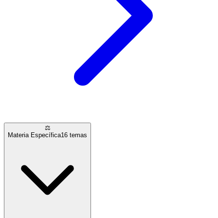
⚖️
Materia Específica
16
temas