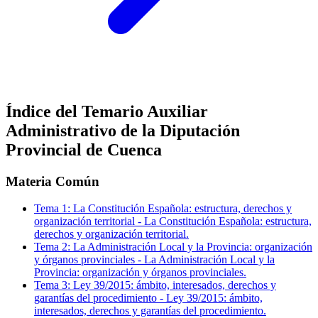
Índice del Temario
Auxiliar
Administrativo de la Diputación
Provincial de Cuenca
Materia Común
Tema
1
:
La Constitución Española: estructura, derechos y
organización territorial
-
La Constitución Española: estructura,
derechos y organización territorial.
Tema
2
:
La Administración Local y la Provincia: organización
y órganos provinciales
-
La Administración Local y la
Provincia: organización y órganos provinciales.
Tema
3
:
Ley 39/2015: ámbito, interesados, derechos y
garantías del procedimiento
-
Ley 39/2015: ámbito,
interesados, derechos y garantías del procedimiento.