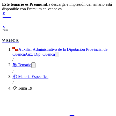
Este temario es Premium
La descarga e impresión del temario está
disponible con Premium en vence.es.
V
VENCE
V
VENCE
VENCE
Auxiliar Administrativo de la Diputación Provincial de
Cuenca
Aux. Dip. Cuenca
/
📚 Temario
/
📦
Materia Específica
/
📋 Tema
19