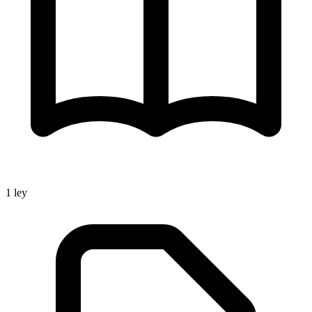
1
ley