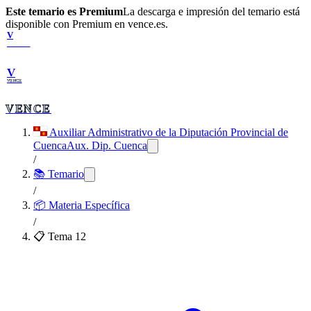
Este temario es Premium
La descarga e impresión del temario está
disponible con Premium en vence.es.
V
VENCE
V
VENCE
VENCE
Auxiliar Administrativo de la Diputación Provincial de
Cuenca
Aux. Dip. Cuenca
/
📚 Temario
/
📦
Materia Específica
/
📋 Tema
12