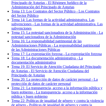
Principado de Asturias
-
El Régimen Jurídico de la
Administración del Principado de Asturias
Tema
13
:
Los Contratos del Sector Público
-
Los Contratos
del Sector Público
Tema
14
:
Las formas de la actividad administrativa. Las
subvenciones
-
Las formas de la actividad administrativa. Las
subvenciones
Tema
15
:
La potestad sancionadora de la Administración
-
La
potestad sancionadora de la Administración
Tema
16
:
La responsabilidad patrimonial de las
Administraciones Públicas
-
La responsabilidad patrimonial
de las Administraciones Públicas
Tema
17
:
La expropiación forzosa
-
La expropiación forzosa
Tema
18
:
La documentación administrativa
-
La
documentación administrativa
Tema
19
:
El Servicio de Atención Ciudadana del Principado
de Asturias
-
El Servicio de Atención Ciudadana del
Principado de Asturias
Tema
20
:
La protección de datos de carácter personal
-
La
protección de datos de carácter personal
Tema
21
:
La transparencia, acceso a la información pública y
buen gobierno
-
La transparencia, acceso a la información
pública y buen gobierno
Tema
22
:
Políticas de igualdad de género y contra la violencia
de género
-
Políticas de igualdad de género y contra la