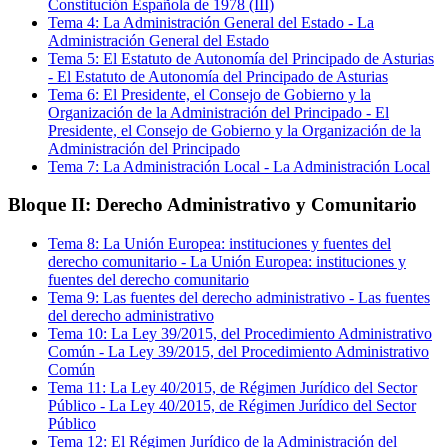
Constitución Española de 1978 (III)
Tema
4
:
La Administración General del Estado
-
La
Administración General del Estado
Tema
5
:
El Estatuto de Autonomía del Principado de Asturias
-
El Estatuto de Autonomía del Principado de Asturias
Tema
6
:
El Presidente, el Consejo de Gobierno y la
Organización de la Administración del Principado
-
El
Presidente, el Consejo de Gobierno y la Organización de la
Administración del Principado
Tema
7
:
La Administración Local
-
La Administración Local
Bloque II: Derecho Administrativo y Comunitario
Tema
8
:
La Unión Europea: instituciones y fuentes del
derecho comunitario
-
La Unión Europea: instituciones y
fuentes del derecho comunitario
Tema
9
:
Las fuentes del derecho administrativo
-
Las fuentes
del derecho administrativo
Tema
10
:
La Ley 39/2015, del Procedimiento Administrativo
Común
-
La Ley 39/2015, del Procedimiento Administrativo
Común
Tema
11
:
La Ley 40/2015, de Régimen Jurídico del Sector
Público
-
La Ley 40/2015, de Régimen Jurídico del Sector
Público
Tema
12
:
El Régimen Jurídico de la Administración del