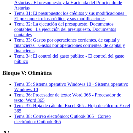
Asturias
-
El presupuesto y la Hacienda del Principado de
Asturias
Tema
31
:
El presupuesto: los créditos y sus modificaciones
-
El presupuesto: los créditos y sus modificaciones
Tema
32
:
La ejecución del presupuesto. Documentos
contables
-
La ejecución del presupuesto. Documentos
contables
Tema
33
:
Gastos por operaciones corrientes, de capital y
financieras
-
Gastos por operaciones corrientes, de capital y
financieras
Tema
34
:
El control del gasto público
-
El control del gasto
público
Bloque V: Ofimática
Tema
35
:
Sistema operativo Windows 10
-
Sistema operativo
Windows 10
Tema
36
:
Procesador de texto: Word 365
-
Procesador de
texto: Word 365
Tema
37
:
Hoja de cálculo: Excel 365
-
Hoja de cálculo: Excel
365
Tema
38
:
Correo electrónico: Outlook 365
-
Correo
electrónico: Outlook 365