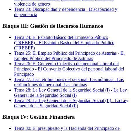
violencia de género
Tema
23
:
Discapacidad y dependencia
-
Discapacidad y
dependencia
Bloque III: Gestión de Recursos Humanos
Tema
24
:
El Estatuto Básico del Empleado Público
(TREBEP)
-
El Estatuto Básico del Empleado Público
(TREBEP)
Tema
25
:
El Empleo Público del Principado de Asturias
-
El
Empleo Público del Principado de Asturias
Tema
26
:
El Convenio Colectivo del personal laboral del
Principado
-
El Convenio Colectivo del personal laboral del
Principado
Tema
27
:
Las retribuciones del personal. Las nóminas
-
Las
retribuciones del personal. Las nóminas
Tema
28
:
La Ley General de la Seguridad Social (I)
-
La Ley
General de la Seguridad Social (I)
Tema
29
:
La Ley General de la Seguridad Social (II)
-
La Ley
General de la Seguridad Social (II)
Bloque IV: Gestión Financiera
Tema
30
:
El presupuesto y la Hacienda del Principado de