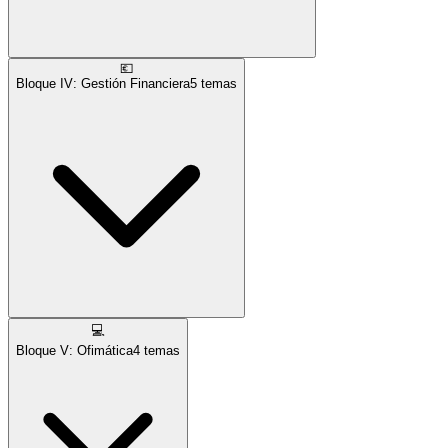
💶
Bloque IV: Gestión Financiera
5
temas
💻
Bloque V: Ofimática
4
temas