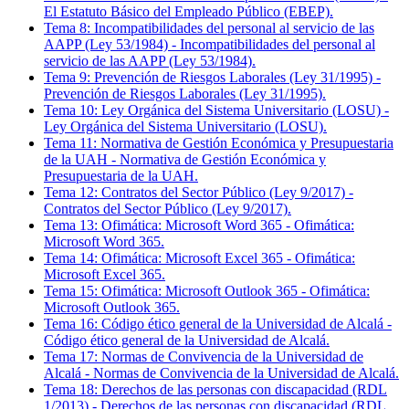
El Estatuto Básico del Empleado Público (EBEP).
Tema
8
:
Incompatibilidades del personal al servicio de las
AAPP (Ley 53/1984)
-
Incompatibilidades del personal al
servicio de las AAPP (Ley 53/1984).
Tema
9
:
Prevención de Riesgos Laborales (Ley 31/1995)
-
Prevención de Riesgos Laborales (Ley 31/1995).
Tema
10
:
Ley Orgánica del Sistema Universitario (LOSU)
-
Ley Orgánica del Sistema Universitario (LOSU).
Tema
11
:
Normativa de Gestión Económica y Presupuestaria
de la UAH
-
Normativa de Gestión Económica y
Presupuestaria de la UAH.
Tema
12
:
Contratos del Sector Público (Ley 9/2017)
-
Contratos del Sector Público (Ley 9/2017).
Tema
13
:
Ofimática: Microsoft Word 365
-
Ofimática:
Microsoft Word 365.
Tema
14
:
Ofimática: Microsoft Excel 365
-
Ofimática:
Microsoft Excel 365.
Tema
15
:
Ofimática: Microsoft Outlook 365
-
Ofimática:
Microsoft Outlook 365.
Tema
16
:
Código ético general de la Universidad de Alcalá
-
Código ético general de la Universidad de Alcalá.
Tema
17
:
Normas de Convivencia de la Universidad de
Alcalá
-
Normas de Convivencia de la Universidad de Alcalá.
Tema
18
:
Derechos de las personas con discapacidad (RDL
1/2013)
-
Derechos de las personas con discapacidad (RDL