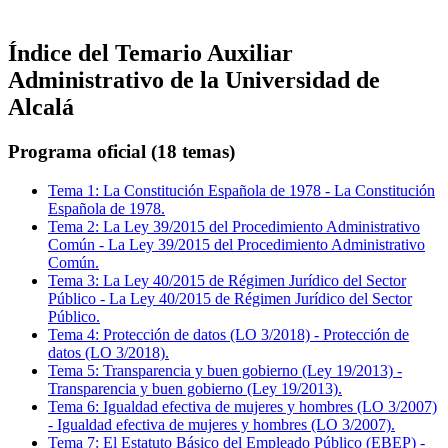
Índice del Temario
Auxiliar
Administrativo de la Universidad de
Alcalá
Programa oficial (18 temas)
Tema
1
:
La Constitución Española de 1978
-
La Constitución
Española de 1978.
Tema
2
:
La Ley 39/2015 del Procedimiento Administrativo
Común
-
La Ley 39/2015 del Procedimiento Administrativo
Común.
Tema
3
:
La Ley 40/2015 de Régimen Jurídico del Sector
Público
-
La Ley 40/2015 de Régimen Jurídico del Sector
Público.
Tema
4
:
Protección de datos (LO 3/2018)
-
Protección de
datos (LO 3/2018).
Tema
5
:
Transparencia y buen gobierno (Ley 19/2013)
-
Transparencia y buen gobierno (Ley 19/2013).
Tema
6
:
Igualdad efectiva de mujeres y hombres (LO 3/2007)
-
Igualdad efectiva de mujeres y hombres (LO 3/2007).
Tema
7
:
El Estatuto Básico del Empleado Público (EBEP)
-