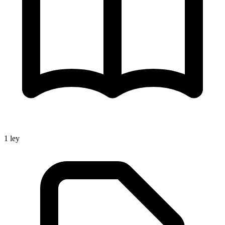
1
ley