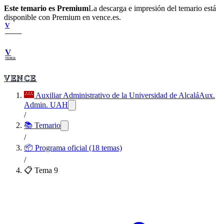
Este temario es Premium
La descarga e impresión del temario está
disponible con Premium en vence.es.
V
VENCE
V
VENCE
VENCE
Auxiliar Administrativo de la Universidad de Alcalá
Aux.
Admin. UAH
/
📚 Temario
/
📦
Programa oficial (18 temas)
/
📋 Tema
9