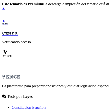
Este temario es Premium
La descarga e impresión del temario está 
V
VENCE
V
VENCE
VENCE
Verificando acceso...
V
VENCE
VENCE
La plataforma para preparar oposiciones y estudiar legislación español
📚 Tests por Leyes
Constitución Española